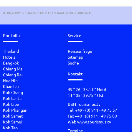
BILDNACHWEIS: THAILAND HOTELS ANFRAGE © B&N TOURISMUS
Portfolio
Service
Thailand
Reiseanfrage
Hotels
Sitemap
Bangkok
Suche
Chiang Mai
Kontakt
Chiang Rai
Hua Hin
Khao Lak
49 ° 26 ' 35.11 " Nord
Koh Chang
11 ° 05 ' 39.25 " Ost
Koh Lanta
Koh Lipe
B&N Tourismus.tv
Koh Phangan
Tel +49 - (0) 911 - 49 75 57
Koh Samet
Fax +49 - (0) 911 - 49 75 09
Koh Samui
Web
www.tourismus.tv
Koh Tao
Termine