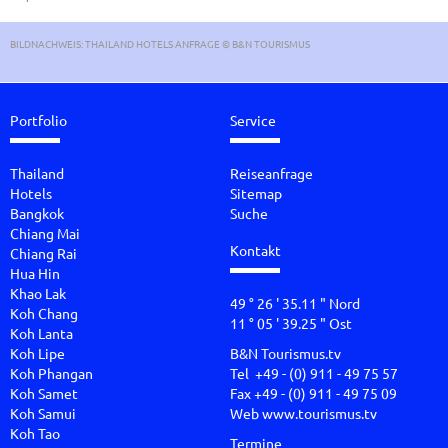
BILDNACHWEIS: THAILAND HOTELS ANFRAGE © B&N TOURISMUS
Portfolio
Service
Thailand
Reiseanfrage
Hotels
Sitemap
Bangkok
Suche
Chiang Mai
Kontakt
Chiang Rai
Hua Hin
Khao Lak
49 ° 26 ' 35.11 " Nord
Koh Chang
11 ° 05 ' 39.25 " Ost
Koh Lanta
Koh Lipe
B&N Tourismus.tv
Koh Phangan
Tel +49 - (0) 911 - 49 75 57
Koh Samet
Fax +49 - (0) 911 - 49 75 09
Koh Samui
Web
www.tourismus.tv
Koh Tao
Termine