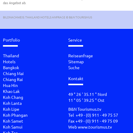
das Angebot ab.
BILDNACHWEIS: THAILAND HOTELS ANFRAGE © B&N TOURISMUS
Portfolio
Service
Thailand
Reiseanfrage
Hotels
Sitemap
Bangkok
Suche
Chiang Mai
Kontakt
Chiang Rai
Hua Hin
Khao Lak
49 ° 26 ' 35.11 " Nord
Koh Chang
11 ° 05 ' 39.25 " Ost
Koh Lanta
Koh Lipe
B&N Tourismus.tv
Koh Phangan
Tel +49 - (0) 911 - 49 75 57
Koh Samet
Fax +49 - (0) 911 - 49 75 09
Koh Samui
Web
www.tourismus.tv
Koh Tao