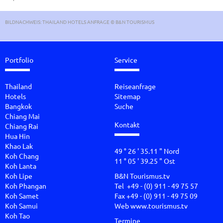
BILDNACHWEIS: THAILAND HOTELS ANFRAGE © B&N TOURISMUS
Portfolio
Service
Thailand
Reiseanfrage
Hotels
Sitemap
Bangkok
Suche
Chiang Mai
Kontakt
Chiang Rai
Hua Hin
Khao Lak
49 ° 26 ' 35.11 " Nord
Koh Chang
11 ° 05 ' 39.25 " Ost
Koh Lanta
Koh Lipe
B&N Tourismus.tv
Koh Phangan
Tel +49 - (0) 911 - 49 75 57
Koh Samet
Fax +49 - (0) 911 - 49 75 09
Koh Samui
Web
www.tourismus.tv
Koh Tao
Termine