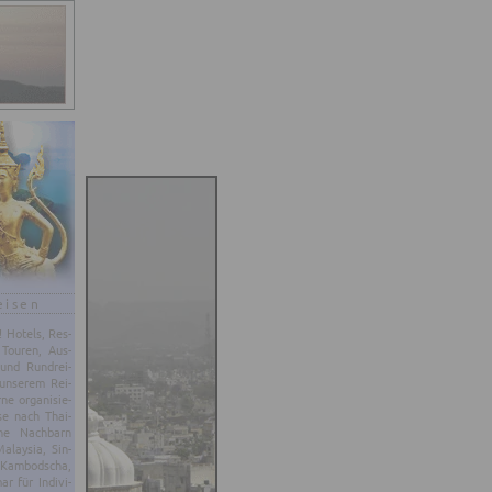
eisen
d! Ho­tels, Res­
 Tou­ren, Aus­
 und Rund­rei­
un­se­rem Rei­
e or­ga­ni­sie­
se nach Thai­
ne Nach­barn
­lay­sia, Sin­
 Kam­bo­dscha,
 für In­di­vi­