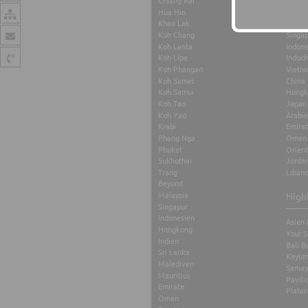
Chiang Rai
Maurit
Hua Hin
Thaila
Khao Lak
Malay
Koh Chang
Singa
Koh Lanta
Indone
Koh Lipe
Indoch
Koh Phangan
Vietn
Koh Samet
China
Koh Samui
Hongk
Koh Tao
Japan
Koh Yao
Arabi
Krabi
Emira
Phang Nga
Oman
Phuket
Orient
Sukhothai
Jorda
Trang
Liban
Beyond
Malaysia
High
Singapur
Indonesien
Asien 
Hongkong
Your S
Indien
Bali B
Sri Lanka
Kayum
Malediven
Samay
Mauritius
Pavili
Emirate
Platar
Oman