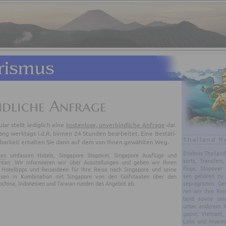
ndliche Anfrage
­lar stellt le­dig­lich eine
kos­ten­lo­se, un­ver­bind­li­che An­fra­ge
dar.
g werk­tags i.d.R. bin­nen 24 Stun­den be­ar­bei­tet. Eine Be­stä­ti­
Thailand R
bar­keit er­hal­ten Sie dann auf dem von Ihnen ge­wähl­ten Weg.
Er­leb­nis Thai­lan
sen
umfassen Hotels, Singapore Stopover, Singapore Ausflüge und
sorts, Trans­fers,
ntan. Wir informieren wir über Ausstellungen und geben wir Ihnen
flü­ge, Sto­po­ver
 Hoteltipps und Reiseideen für Ihre Reise nach Singapore und seine
sen ge­hö­ren zu 
eisen in Kombination mit Singapore von den Golfstaaten über den
dochina, Indonesien und Taiwan runden das Angebot ab.
se­pro­gramm. Gern
ren wir Ihre Rei
land sowie sei
unter an­de­rem Ma
ga­pur, Viet­nam,
Laos und Myan­mar