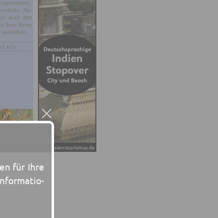
p­pen­rei­sen,
en­ti­ves. Na­
 wir auch den
zu Ihrer Reise
 ver­mit­teln.
otels
een für Ihre
n­for­ma­tio­