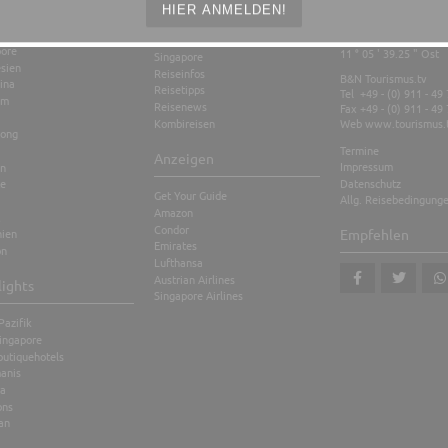
ius
Kontakt
HIER ANMELDEN!
nd
Stopover
sia
49 ° 26 ' 35.11 " Nord
pore
11 ° 05 ' 39.25 " Ost
Singapore
sien
Reiseinfos
B&N Tourismus.tv
ina
Reisetipps
Tel +49 - (0) 911 - 49
am
Reisenews
Fax +49 - (0) 911 - 49
Kombireisen
Web
www.tourismus.
ong
Termine
Anzeigen
Impressum
en
Datenschutz
te
Get Your Guide
Allg. Reisebedingung
Amazon
Condor
nien
Empfehlen
Emirates
on
Lufthansa
Austrian Airlines
lights
Singapore Airlines
teilen
tweet
teil
Pazifik
ingapore
outiquehotels
anis
a
ons
an