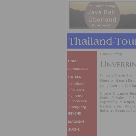
Home
»
Anfrage
Unverbi
Hin­weis: Die­ses For­mu
Diese wird nach Ein­gan
Thailand
gung über die Ver­füg­
Malaysia
Unsere
Singapore Rei
Singapur
Badeaufenhalte auf Bi
Indonesien
regelmäßig Reisetipps,
Nachbarländer. Rundr
Hongkong
Indischen Ozean bis In