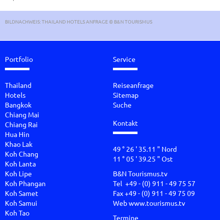
BILDNACHWEIS: THAILAND HOTELS ANFRAGE © B&N TOURISMUS
Portfolio
Service
Thailand
Reiseanfrage
Hotels
Sitemap
Bangkok
Suche
Chiang Mai
Kontakt
Chiang Rai
Hua Hin
Khao Lak
49 ° 26 ' 35.11 " Nord
Koh Chang
11 ° 05 ' 39.25 " Ost
Koh Lanta
Koh Lipe
B&N Tourismus.tv
Koh Phangan
Tel +49 - (0) 911 - 49 75 57
Koh Samet
Fax +49 - (0) 911 - 49 75 09
Koh Samui
Web
www.tourismus.tv
Koh Tao
Termine