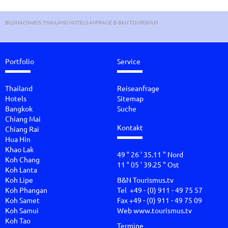
BILDNACHWEIS: THAILAND HOTELS ANFRAGE © B&N TOURISMUS
Portfolio
Service
Thailand
Reiseanfrage
Hotels
Sitemap
Bangkok
Suche
Chiang Mai
Kontakt
Chiang Rai
Hua Hin
Khao Lak
49 ° 26 ' 35.11 " Nord
Koh Chang
11 ° 05 ' 39.25 " Ost
Koh Lanta
Koh Lipe
B&N Tourismus.tv
Koh Phangan
Tel +49 - (0) 911 - 49 75 57
Koh Samet
Fax +49 - (0) 911 - 49 75 09
Koh Samui
Web
www.tourismus.tv
Koh Tao
Termine