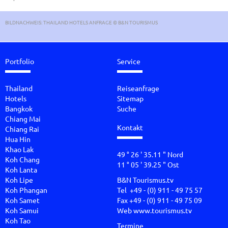
BILDNACHWEIS: THAILAND HOTELS ANFRAGE © B&N TOURISMUS
Portfolio
Service
Thailand
Reiseanfrage
Hotels
Sitemap
Bangkok
Suche
Chiang Mai
Kontakt
Chiang Rai
Hua Hin
Khao Lak
49 ° 26 ' 35.11 " Nord
Koh Chang
11 ° 05 ' 39.25 " Ost
Koh Lanta
Koh Lipe
B&N Tourismus.tv
Koh Phangan
Tel +49 - (0) 911 - 49 75 57
Koh Samet
Fax +49 - (0) 911 - 49 75 09
Koh Samui
Web
www.tourismus.tv
Koh Tao
Termine