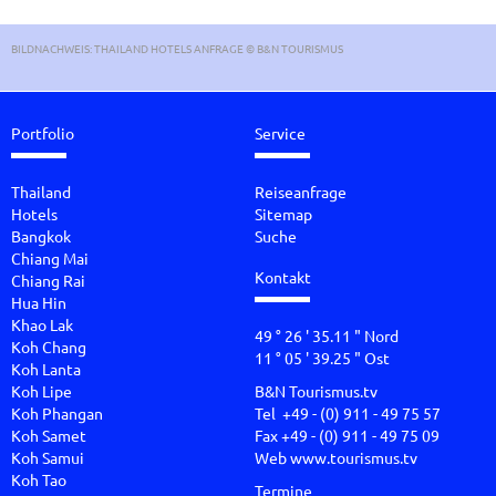
BILDNACHWEIS: THAILAND HOTELS ANFRAGE © B&N TOURISMUS
Portfolio
Service
Thailand
Reiseanfrage
Hotels
Sitemap
Bangkok
Suche
Chiang Mai
Kontakt
Chiang Rai
Hua Hin
Khao Lak
49 ° 26 ' 35.11 " Nord
Koh Chang
11 ° 05 ' 39.25 " Ost
Koh Lanta
Koh Lipe
B&N Tourismus.tv
Koh Phangan
Tel +49 - (0) 911 - 49 75 57
Koh Samet
Fax +49 - (0) 911 - 49 75 09
Koh Samui
Web
www.tourismus.tv
Koh Tao
Termine