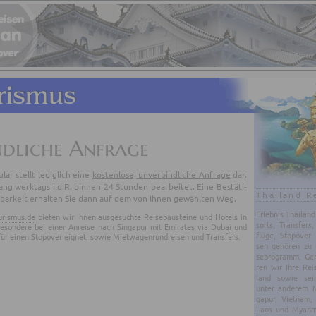
ndliche Anfrage
­lar stellt le­dig­lich eine
kos­ten­lo­se, un­ver­bind­li­che An­fra­ge
dar.
g werk­tags i.d.R. bin­nen 24 Stun­den be­ar­bei­tet. Eine Be­stä­ti­
Thailand R
bar­keit er­hal­ten Sie dann auf dem von Ihnen ge­wähl­ten Weg.
Er­leb­nis Thai­lan
urismus.de
bieten wir Ihnen ausgesuchte Reisebausteine und Hotels in
sorts, Trans­fers,
sbesondere bei einer Anreise nach Singapur mit Emirates via Dubai und
flü­ge, Sto­po­ver
ür einen Stopover eignet, sowie Mietwagenrundreisen und Transfers.
sen ge­hö­ren zu 
se­pro­gramm. Gern
ren wir Ihre Rei
land sowie sei
unter an­de­rem Ma
ga­pur, Viet­nam,
Laos und Myan­mar