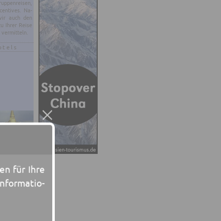
p­pen­rei­sen,
en­ti­ves. Na­
 wir auch den
zu Ihrer Reise
 ver­mit­teln.
otels
een für Ihre
n­for­ma­tio­