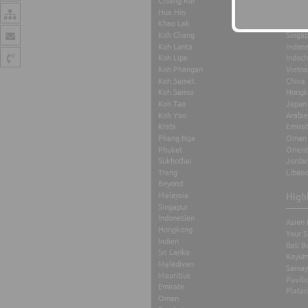
Chiang Rai
Maurit
Hua Hin
Thaila
Khao Lak
Malay
Koh Chang
Singa
Koh Lanta
Indone
Koh Lipe
Indoch
Koh Phangan
Vietn
Koh Samet
China
Koh Samui
Hongk
Koh Tao
Japan
Koh Yao
Arabi
Krabi
Emira
Phang Nga
Oman
Phuket
Orient
Sukhothai
Jorda
Trang
Liban
Beyond
Malaysia
High
Singapur
Indonesien
Asien 
Hongkong
Your S
Indien
Bali B
Sri Lanka
Kayum
Malediven
Samay
Mauritius
Pavili
Emirate
Platar
Oman