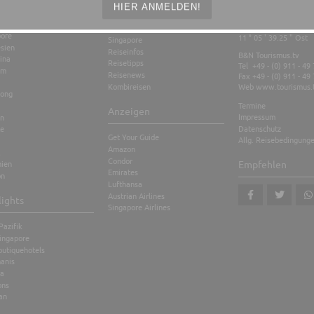
ius
Kontakt
HIER ANMELDEN!
nd
Stopover
sia
49 ° 26 ' 35.11 " Nord
pore
11 ° 05 ' 39.25 " Ost
Singapore
sien
Reiseinfos
B&N Tourismus.tv
ina
Reisetipps
Tel +49 - (0) 911 - 49
am
Reisenews
Fax +49 - (0) 911 - 49
Kombireisen
Web
www.tourismus.
ong
Termine
Anzeigen
Impressum
en
Datenschutz
te
Get Your Guide
Allg. Reisebedingung
Amazon
Condor
nien
Empfehlen
Emirates
on
Lufthansa
Austrian Airlines
lights
Singapore Airlines
teilen
tweet
teil
Pazifik
ingapore
outiquehotels
anis
a
ons
an