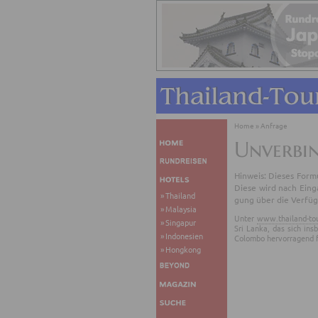
Home
»
Anfrage
Unverbi
Hin­weis: Die­ses For­mu
Diese wird nach Ein­gan
Thailand
gung über die Ver­füg­
Malaysia
Unter
www.thailand-to
Singapur
Sri Lanka, das sich in
Indonesien
Colombo hervorragend f
Hongkong