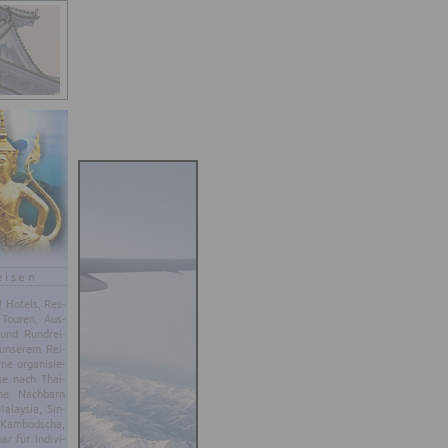
eisen
d! Ho­tels, Res­
 Tou­ren, Aus­
 und Rund­rei­
un­se­rem Rei­
e or­ga­ni­sie­
se nach Thai­
ne Nach­barn
­lay­sia, Sin­
 Kam­bo­dscha,
 für In­di­vi­