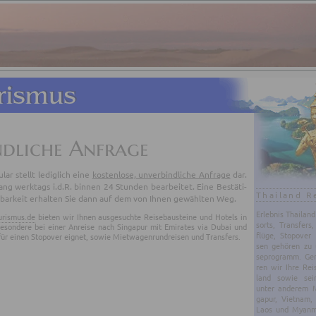
ndliche Anfrage
­lar stellt le­dig­lich eine
kos­ten­lo­se, un­ver­bind­li­che An­fra­ge
dar.
g werk­tags i.d.R. bin­nen 24 Stun­den be­ar­bei­tet. Eine Be­stä­ti­
Thailand R
bar­keit er­hal­ten Sie dann auf dem von Ihnen ge­wähl­ten Weg.
Er­leb­nis Thai­lan
urismus.de
bieten wir Ihnen ausgesuchte Reisebausteine und Hotels in
sorts, Trans­fers,
sbesondere bei einer Anreise nach Singapur mit Emirates via Dubai und
flü­ge, Sto­po­ver
ür einen Stopover eignet, sowie Mietwagenrundreisen und Transfers.
sen ge­hö­ren zu 
se­pro­gramm. Gern
ren wir Ihre Rei
land sowie sei
unter an­de­rem Ma
ga­pur, Viet­nam,
Laos und Myan­mar