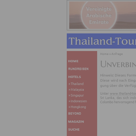
Home
»
Anfrage
Unverbi
Hin­weis: Die­ses For­mu
Diese wird nach Ein­gan
Thailand
gung über die Ver­füg­
Malaysia
Unter
www.thailand-to
Singapur
Sri Lanka, das sich in
Indonesien
Colombo hervorragend f
Hongkong