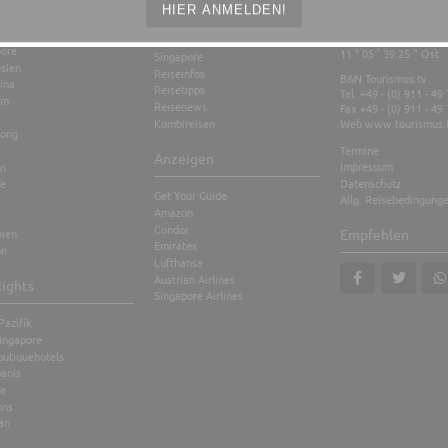
ius
Kontakt
HIER ANMELDEN!
nd
Stopover
sia
49 ° 26 ' 35.11 " Nord
pore
11 ° 05 ' 39.25 " Ost
Singapore
sien
Reiseinfos
B&N Tourismus.tv
ina
Reisetipps
Tel +49 - (0) 911 - 49
am
Reisenews
Fax +49 - (0) 911 - 49
Kombireisen
Web
www.tourismus.
ong
Termine
Anzeigen
Impressum
en
Datenschutz
te
Get Your Guide
Allg. Reisebedingung
Amazon
Condor
nien
Empfehlen
Emirates
on
Lufthansa
Austrian Airlines
lights
Singapore Airlines
teilen
tweet
teil
Pazifik
ingapore
outiquehotels
anis
a
ons
an