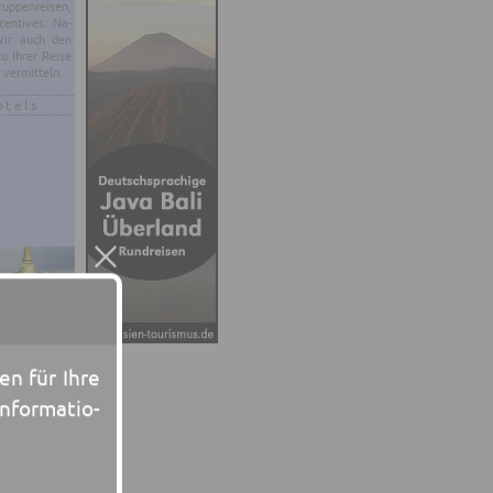
p­pen­rei­sen,
en­ti­ves. Na­
 wir auch den
zu Ihrer Reise
 ver­mit­teln.
otels
een für Ihre
n­for­ma­tio­