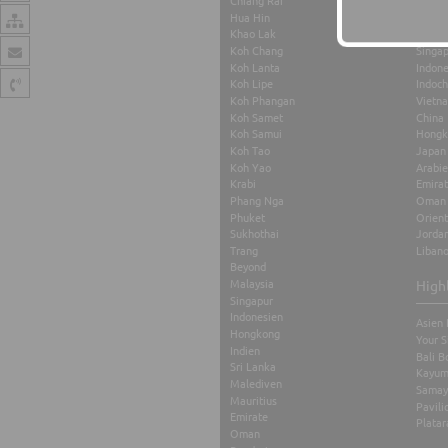
Chiang Rai
Maurit
Hua Hin
Thaila
Khao Lak
Malay
Koh Chang
Singa
Koh Lanta
Indone
Koh Lipe
Indoch
Koh Phangan
Vietn
Koh Samet
China
Koh Samui
Hongk
Koh Tao
Japan
Koh Yao
Arabi
Krabi
Emira
Phang Nga
Oman
Phuket
Orient
Sukhothai
Jorda
Trang
Liban
Beyond
Malaysia
High
Singapur
Indonesien
Asien 
Hongkong
Your S
Indien
Bali B
Sri Lanka
Kayum
Malediven
Samay
Mauritius
Pavili
Emirate
Platar
Oman