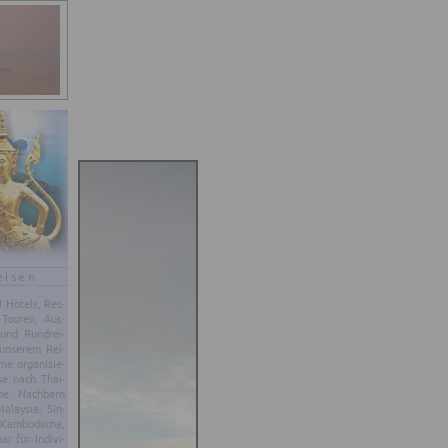
eisen
d! Ho­tels, Res­
 Tou­ren, Aus­
 und Rund­rei­
un­se­rem Rei­
e or­ga­ni­sie­
se nach Thai­
ne Nach­barn
­lay­sia, Sin­
 Kam­bo­dscha,
 für In­di­vi­