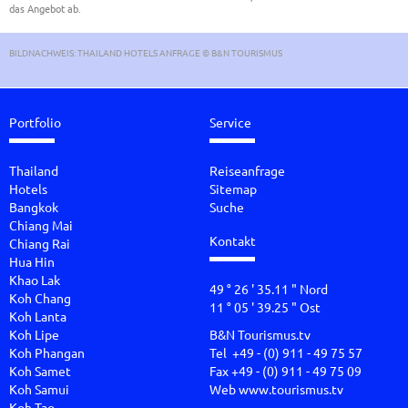
das Angebot ab.
BILDNACHWEIS: THAILAND HOTELS ANFRAGE © B&N TOURISMUS
Portfolio
Service
Thailand
Reiseanfrage
Hotels
Sitemap
Bangkok
Suche
Chiang Mai
Kontakt
Chiang Rai
Hua Hin
Khao Lak
49 ° 26 ' 35.11 " Nord
Koh Chang
11 ° 05 ' 39.25 " Ost
Koh Lanta
Koh Lipe
B&N Tourismus.tv
Koh Phangan
Tel +49 - (0) 911 - 49 75 57
Koh Samet
Fax +49 - (0) 911 - 49 75 09
Koh Samui
Web
www.tourismus.tv
Koh Tao