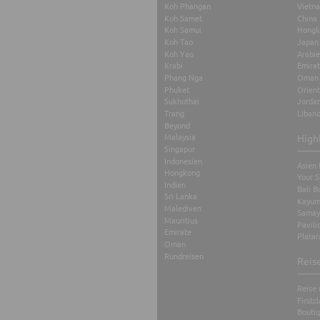
Koh Phangan
Vietn
Koh Samet
China
Koh Samui
Hongk
Koh Tao
Japan
Koh Yao
Arabi
Krabi
Emira
Phang Nga
Oman
Phuket
Orient
Sukhothai
Jorda
Trang
Liban
Beyond
Malaysia
High
Singapur
Indonesien
Asien 
Hongkong
Your S
Indien
Bali B
Sri Lanka
Kayum
Malediven
Samay
Mauritius
Pavili
Emirate
Platar
Oman
Rundreisen
Reis
Reise 
Firstc
Boutiq