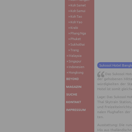
Koh Samet
Koh Samui
Koh Tao
Koh Yao
Krabi
Phang Nga
Phuket
Sukhothai
Trang
Malaysia
Singapur
Sukosol Hotel Bangk
Indonesien
Hongkong
Das Su­ko­sol Hot
der ge­ho­be­nen Mit­t
wür­dig­kei­ten der Sta
Hotel ist somit glei­ch
Lage: Das Su­ko­sol Ho
Thai Sky­train Sta­ti­o
und Frei­zeit­ein­rich
na­len Flug­ha­fen der
ten.
Aus­stat­tung: Die ru
Mix aus thai­län­di­sch