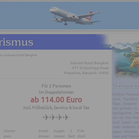
ok
»
Sukosol Hotel Bangkok
Sukosol Hotel Bangkok
477 Si Ayuthaya Road
Phayathai, Bangkok 10400
Für 2 Personen
Thailand R
im Doppelzimmer
Er­leb­nis Thai­lan
ab 114.00 Euro
sorts, Trans­fers,
flü­ge, Sto­po­ver
incl. Frühstück, Service & local Tax
sen ge­hö­ren zu 
se­pro­gramm. Gern
ren wir Ihre Rei
land sowie sei
unter an­de­rem Ma
Zimmer-
Einzel-
Doppel-
3.
Früh-
ga­pur, Viet­nam,
Laos und Myan­mar
preis
zimmer
zimmer
Bett
stück