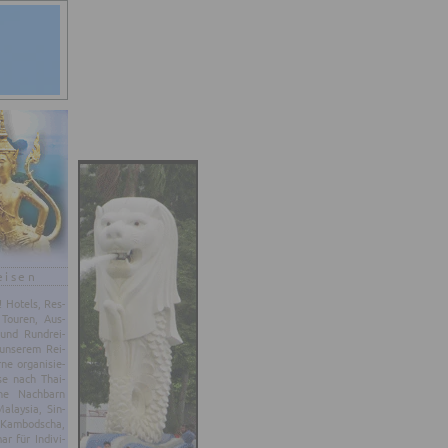
eisen
d! Ho­tels, Res­
 Tou­ren, Aus­
 und Rund­rei­
un­se­rem Rei­
e or­ga­ni­sie­
se nach Thai­
ne Nach­barn
­lay­sia, Sin­
 Kam­bo­dscha,
 für In­di­vi­