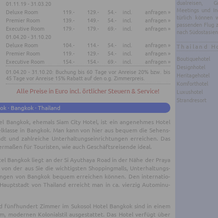
du­al­rei­sen, Gru
01.11.19 - 31.03.20
Mee­tings und In­c
Deluxe Room
119.-
129.-
54.-
incl.
anfragen »
tür­lich kön­nen
Premier Room
139.-
149.-
54.-
incl.
anfragen »
pas­sen­den Flug 
Executive Room
179.-
179.-
69.-
incl.
anfragen »
nach Süd­ost­asi­en
01.04.20 - 31.10.20
Deluxe Room
104.-
114.-
54.-
incl.
anfragen »
Thailand H
Premier Room
119.-
129.-
54.-
incl.
anfragen »
Boutiquehotel
Executive Room
154.-
154.-
69.-
incl.
anfragen »
Designhotel
01.04.20 - 31.10.20: Buchung bis 60 Tage vor Anreise 20% bzw. bis
Heritagehotel
45 Tage vor Anreise 15% Rabatt auf den o.g. Zimmerpreis.
Komforthotel
Alle Preise in Euro incl. örtlicher Steuern & Service!
Luxushotel
Strandresort
ok · Bangkok · Thailand
el Bang­kok, ehe­mals Siam City Hotel, ist ein an­ge­neh­mes Hotel
el­klas­se in Bang­kok. Man kann von hier aus be­quem die Se­hens­
dt und zahl­rei­che Un­ter­hal­tungs­ein­rich­tun­gen er­rei­chen. Das
er­ma­ßen für Tou­ris­ten, wie auch Ge­schäfts­rei­sen­de ideal.
tel Bang­kok liegt an der Si Ayut­ha­ya Road in der Nähe der Praya
n, von der aus Sie die wich­tigs­ten Shop­ping­malls, Un­ter­hal­tungs-
­tun­gen von Bang­kok be­quem er­rei­chen kön­nen. Den in­ter­na­tio­
 Haupt­stadt von Thai­land er­reicht man in ca. vier­zig Au­to­mi­nu­
nd fünf­hun­dert Zim­mer im Su­ko­sol Hotel Bang­kok sind in einem
em, mo­der­nen Ko­lo­ni­al­stil aus­ge­stat­tet. Das Hotel ver­fügt über