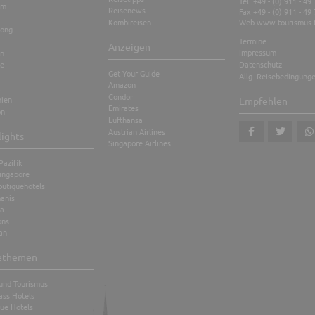
Tel +49 - (0) 911 - 49
am
Reisenews
Fax +49 - (0) 911 - 49
Kombireisen
Web
www.tourismus.
ong
Termine
Anzeigen
Impressum
en
Datenschutz
te
Get Your Guide
Allg. Reisebedingung
Amazon
Condor
nien
Empfehlen
Emirates
on
Lufthansa
Austrian Airlines
lights
Singapore Airlines
teilen
tweet
teil
Pazifik
ingapore
outiquehotels
anis
a
ons
an
ethemen
und Tourismus
lass Hotels
ue Hotels