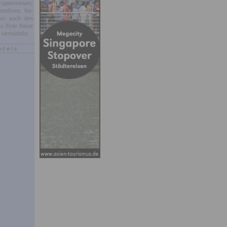
p­pen­rei­sen,
en­ti­ves. Na­
 wir auch den
zu Ihrer Reise
 ver­mit­teln.
otels