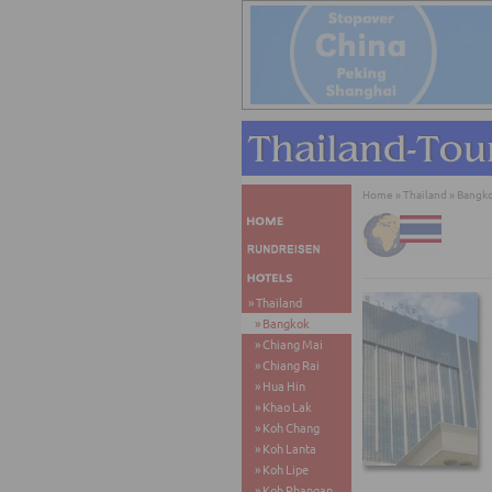
Home
»
Thailand
»
Bangk
Thailand
Bangkok
Chiang Mai
Chiang Rai
Hua Hin
Khao Lak
Koh Chang
Koh Lanta
Koh Lipe
Koh Phangan