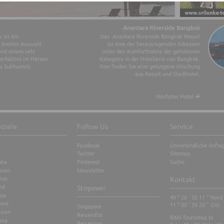
Anantara Riverside Bangkok
ist ein
Das Anantara Riverside Bangkok Resort
r breiten Auswahl
ist eine der herausragenden Adressen
und einem sehr
unter den Komforthotels der gehobenen
erhältnis im Herzen
Kategorie in der Hotellerie von Bangkok.
ls Sukhumvit.
Hier finden Sie eine gelungene Mischung
aus Resort und Stadthotel.
Nächstes Hotel
eziele
Follow Us
Service
Facebook
Unverbindliche Anfra
Twitter
Sitemap
nka
Pinterest
Suche
iven
Newsletter
ius
Kontakt
nd
Stopover
sia
49 ° 26 ' 35.11 " Nord
pore
11 ° 05 ' 39.25 " Ost
Singapore
sien
Reiseinfos
B&N Tourismus.tv
ina
Reisetipps