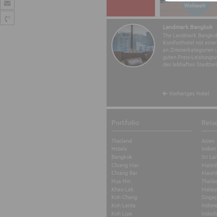
Landmark Bangkok
The Landmark Bangkok 
Komforthotel mit eine
an Zimmerkategorien 
guten Preis-Leistungsv
des lebhaften Stadttei
Vorheriges Hotel
Portfolio
Reis
Thailand
Asien
Hotels
Indien
Bangkok
Sri La
Chiang Mai
Maled
Chiang Rai
Maurit
Hua Hin
Thaila
Khao Lak
Malay
Koh Chang
Singa
Koh Lanta
Indone
Koh Lipe
Indoch