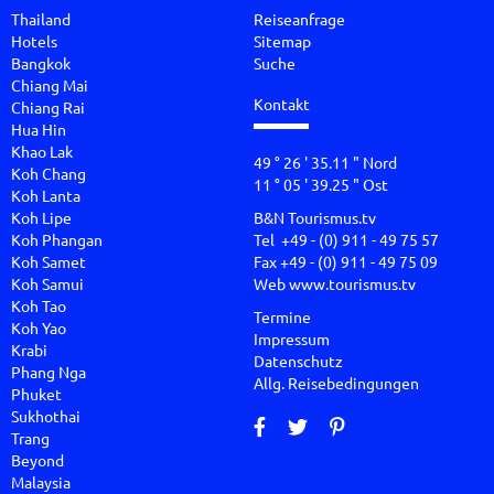
Thailand
Reiseanfrage
Hotels
Sitemap
Bangkok
Suche
Chiang Mai
Kontakt
Chiang Rai
Hua Hin
Khao Lak
49 ° 26 ' 35.11 " Nord
Koh Chang
11 ° 05 ' 39.25 " Ost
Koh Lanta
Koh Lipe
B&N Tourismus.tv
Koh Phangan
Tel +49 - (0) 911 - 49 75 57
Koh Samet
Fax +49 - (0) 911 - 49 75 09
Koh Samui
Web
www.tourismus.tv
Koh Tao
Termine
Koh Yao
Impressum
Krabi
Datenschutz
Phang Nga
Allg. Reisebedingungen
Phuket
Sukhothai
Trang
Beyond
Malaysia