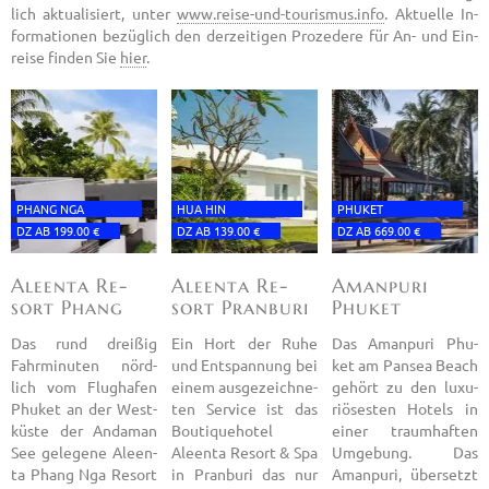
lich ak­tua­li­siert, unter
www.​reise-​und-​tourismus.​info
. Ak­tu­el­le In­
for­ma­tio­nen be­züg­lich den der­zei­ti­gen Pro­ze­de­re für An- und Ein­
rei­se fin­den Sie
hier
.
PHANG NGA
HUA HIN
PHU­KET
DZ AB 199.00 €
DZ AB 139.00 €
DZ AB 669.00 €
Aleen­ta Re­
Aleen­ta Re­
Aman­pu­ri
sort Phang
sort Pran­bu­ri
Phu­ket
Nga
Das rund drei­ßig
Ein Hort der Ruhe
Das Aman­pu­ri Phu­
Fahr­mi­nu­ten nörd­
und Ent­span­nung bei
ket am Pan­sea Beach
lich vom Flug­ha­fen
einem aus­ge­zeich­ne­
ge­hört zu den lu­xu­
Phu­ket an der West­
ten Ser­vice ist das
riö­ses­ten Ho­tels in
küs­te der An­da­man
Bou­ti­que­ho­tel
einer traum­haf­ten
See ge­le­ge­ne Aleen­
Aleen­ta Re­sort & Spa
Um­ge­bung. Das
ta Phang Nga Re­sort
in Pran­bu­ri das nur
Aman­pu­ri, über­setzt