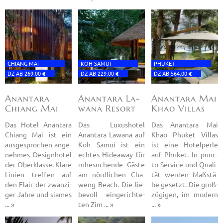
CHIANG MAI
KOH SAMUI
PHU­KET
DZ AB 269.00 €
DZ AB 229.00 €
DZ AB 564.00 €
Anant­ara
Anant­ara La­
Anant­ara Mai
Chiang Mai
wana Re­sort
Khao Vil­las
Sa
Das Hotel Anant­ara
Das Lu­xus­ho­tel
Das Anant­ara Mai
Chiang Mai ist ein
Anant­ara La­wana auf
Khao Phu­ket Vil­las
aus­ge­spro­chen an­ge­
Koh Samui ist ein
ist eine Ho­tel­per­le
neh­mes De­si­gn­ho­tel
ech­tes Hi­dea­way für
auf Phu­ket. In punc­
der Ober­klas­se. Klare
ru­he­su­chen­de Gäste
to Ser­vice und Qua­li­
Li­ni­en tref­fen auf
am nörd­li­chen Cha­
tät wer­den Maß­stä­
den Flair der zwan­zi­
weng Beach. Die lie­
be ge­setzt. Die groß­
ger Jahre und sia­mes
be­voll ein­ge­rich­te­
zü­gi­gen, im mo­dern
... »
ten Zim ... »
... »