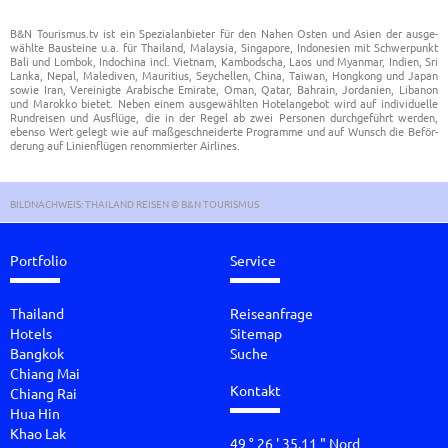
B&N Tou­ris­mus.tv ist ein Spe­zi­al­an­bie­ter für den Nahen Osten und Asien der aus­ge­
wähl­te Bau­stei­ne u.a. für Thai­land, Ma­lay­sia, Sin­g­a­po­re, In­do­ne­si­en mit Schwer­punkt
Bali und Lom­bok, In­do­chi­na incl. Viet­nam, Kam­bo­dscha, Laos und Myan­mar, In­di­en, Sri
Lanka, Nepal, Ma­le­di­ven, Mau­ri­ti­us, Sey­chel­len, China, Tai­wan, Hong­kong und Japan
sowie Iran, Ver­ei­nig­te Ara­bi­sche Emi­ra­te, Oman, Qatar, Bah­rain, Jor­da­ni­en, Li­ba­non
und Ma­rok­ko bie­tet. Neben einem aus­ge­wähl­ten Ho­tel­an­ge­bot wird auf in­di­vi­du­el­le
Rund­rei­sen und Aus­flü­ge, die in der Regel ab zwei Per­so­nen durch­ge­führt wer­den,
eben­so Wert ge­legt wie auf maß­ge­schnei­der­te Pro­gram­me und auf Wunsch die Be­för­
de­rung auf Li­ni­en­flü­gen re­nom­mier­ter Air­lines.
BILDNACHWEIS: THAILAND REISEN © B&N TOURISMUS
Portfolio
Service
Thailand
Reiseanfrage
Hotels
Sitemap
Bangkok
Suche
Chiang Mai
Kontakt
Chiang Rai
Hua Hin
Khao Lak
49 ° 26 ' 35.11 " Nord