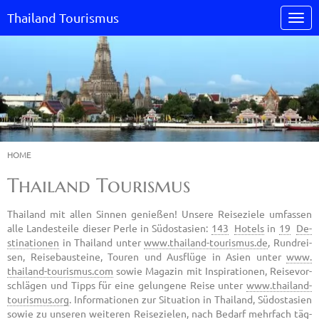
Thailand Tourismus
HOME
Thailand Tourismus
Thai­land mit allen Sin­nen ge­nie­ßen! Un­se­re Rei­se­zie­le um­fas­sen
alle Lan­des­tei­le die­ser Perle in Süd­ost­asi­en:
143
Ho­tels
in
19
De­
sti­na­tio­nen
in Thai­land unter
www.​thailand-​tourismus.​de
, Rund­rei­
sen, Rei­se­bau­stei­ne, Tou­ren und Aus­flü­ge in Asien unter
www.​
thailand-​tourismus.​com
sowie Ma­ga­zin mit In­spi­ra­tio­nen, Rei­se­vor­
schlä­gen und Tipps für eine ge­lun­ge­ne Reise unter
www.​thailand-​
tourismus.​org
. In­for­ma­tio­nen zur Si­tua­ti­on in Thai­land, Süd­ost­asi­en
sowie zu un­se­ren wei­te­ren Rei­se­zie­len, nach Be­darf mehr­fach täg­