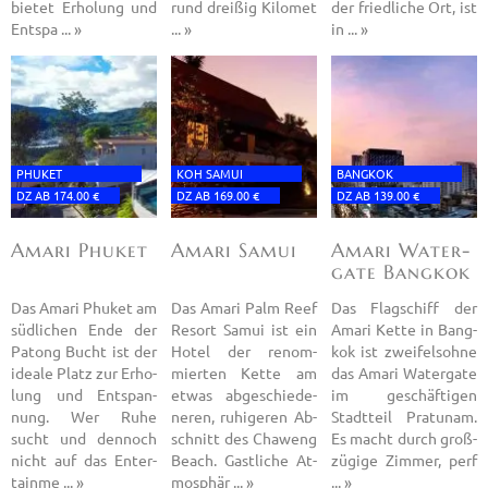
bie­tet Er­ho­lung und
rund drei­ßig Ki­lo­met
der fried­li­che Ort, ist
Ent­spa ... »
... »
in ... »
PHU­KET
KOH SAMUI
BANG­KOK
DZ AB 174.00 €
DZ AB 169.00 €
DZ AB 139.00 €
Amari Phu­ket
Amari Samui
Amari Wa­ter­
ga­te Bang­kok
Das Amari Phu­ket am
Das Amari Palm Reef
Das Flag­schiff der
süd­li­chen Ende der
Re­sort Samui ist ein
Amari Kette in Bang­
Pa­tong Bucht ist der
Hotel der re­nom­
kok ist zwei­fels­oh­ne
idea­le Platz zur Er­ho­
mier­ten Kette am
das Amari Wa­ter­ga­te
lung und Ent­span­
etwas ab­ge­schie­de­
im ge­schäf­ti­gen
nung. Wer Ruhe
ne­ren, ru­hi­ge­ren Ab­
Stadt­teil Prat­u­nam.
sucht und den­noch
schnitt des Cha­weng
Es macht durch groß­
nicht auf das En­ter­
Beach. Gast­li­che At­
zü­gi­ge Zim­mer, perf
tain­me ... »
mo­sphär ... »
... »