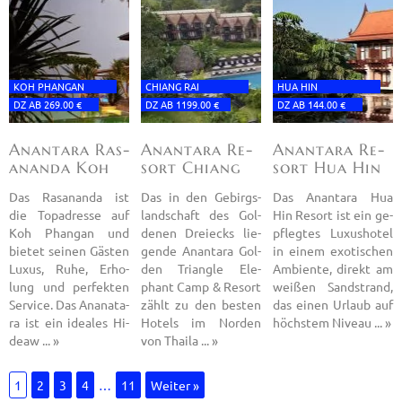
KOH PHAN­GAN
CHIANG RAI
HUA HIN
DZ AB 269.00 €
DZ AB 1199.00 €
DZ AB 144.00 €
Anant­ara Ras­
Anant­ara Re­
Anant­ara Re­
an­an­da Koh
sort Chiang
sort Hua Hin
Ph
Sa
Das Ras­an­an­da ist
Das in den Ge­birgs­
Das Anant­ara Hua
die Top­adres­se auf
land­schaft des Gol­
Hin Re­sort ist ein ge­
Koh Phan­gan und
de­nen Drei­ecks lie­
pfleg­tes Lu­xus­ho­tel
bie­tet sei­nen Gäs­ten
gen­de Anant­ara Gol­
in einem exo­ti­schen
Luxus, Ruhe, Er­ho­
den Tri­ang­le Ele­
Am­bi­en­te, di­rekt am
lung und per­fek­ten
phant Camp & Re­sort
wei­ßen Sand­strand,
Ser­vice. Das An­a­na­ta­
zählt zu den bes­ten
das einen Ur­laub auf
ra ist ein idea­les Hi­
Ho­tels im Nor­den
höchs­tem Ni­veau ... »
deaw ... »
von Thai­la ... »
1
2
3
4
…
11
Wei­ter »