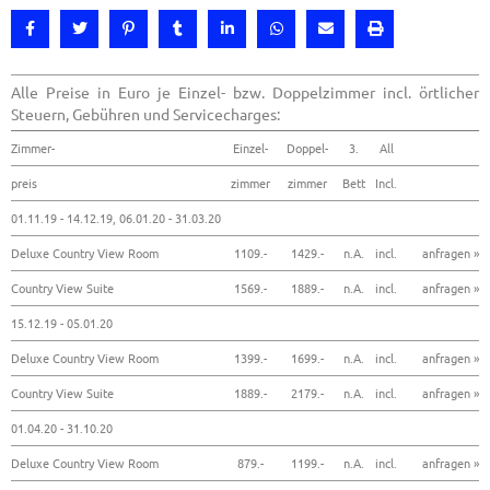
Alle Preise in Euro je Einzel- bzw. Doppelzimmer incl. örtlicher
Steuern, Gebühren und Servicecharges:
Zimmer-
Einzel-
Doppel-
3.
All
preis
zimmer
zimmer
Bett
Incl.
01.11.19 - 14.12.19, 06.01.20 - 31.03.20
Deluxe Country View Room
1109.-
1429.-
n.A.
incl.
anfragen »
Country View Suite
1569.-
1889.-
n.A.
incl.
anfragen »
15.12.19 - 05.01.20
Deluxe Country View Room
1399.-
1699.-
n.A.
incl.
anfragen »
Country View Suite
1889.-
2179.-
n.A.
incl.
anfragen »
01.04.20 - 31.10.20
Deluxe Country View Room
879.-
1199.-
n.A.
incl.
anfragen »