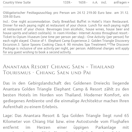
Country View Suite
1339.-
1659.-
n.A.
incl.
anfragen »
Obligatorischer Festtagszuschlag pro Person am 24.12 219.00 Euro bzw. am 31.12.
339.00 Euro.
Incl.: One night accommodation. Daily Breakfast Buffet in Hotel's Main Restaurant.
Dinner for each paying night at restaurant of your choice. Lunch for each paying night
at restaurant of your choice. Beverages (non alcoholic, house wines, house beer and
house spirits and select cocktails). In room Minibar.- Internet Access throughout resort.-
Ticket to Opium Museum (one time per person per stay).- One Activity (per person) for
each night stayed. Choice of:1. Elephant Camp Experience.2. Golden Triangle Discovery
Excursion.3. Spice Spoons Cooking Class.4. 90 minutes Spa Treatment.**The Discover
Package is inclusive of one activity per night, per person. Additional charges will apply
for any guest wishing to book a second activity.
Anantara Resort Chiang Saen - Thailand
Tourismus · Chiang Saen und Pai
Das in den Gebirgslandschaft des Goldenen Dreiecks liegende
Anantara Golden Triangle Elephant Camp & Resort zählt zu den
besten Hotels im Norden von Thailand. Moderner Komfort, ein
gediegenes Ambiente und die einmalige Architektur machen Ihren
Aufenthalt zu einem Erlebnis.
Lage: Das Anantara Resort & Spa Golden Triangle liegt rund 65
Kilometer von Chiang Mai bzw. eine Autostunde vom Flughafen
entfernt im Herzen einer üppigen Parkanlage mit