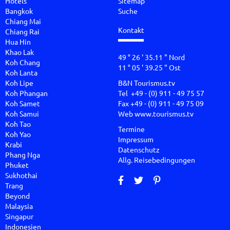
Hotels
Sitemap
Bangkok
Suche
Chiang Mai
Kontakt
Chiang Rai
Hua Hin
Khao Lak
49 ° 26 ' 35.11 " Nord
Koh Chang
11 ° 05 ' 39.25 " Ost
Koh Lanta
Koh Lipe
B&N Tourismus.tv
Koh Phangan
Tel +49 - (0) 911 - 49 75 57
Koh Samet
Fax +49 - (0) 911 - 49 75 09
Koh Samui
Web
www.tourismus.tv
Koh Tao
Termine
Koh Yao
Impressum
Krabi
Datenschutz
Phang Nga
Allg. Reisebedingungen
Phuket
Sukhothai
Trang
Beyond
Malaysia
Singapur
Indonesien