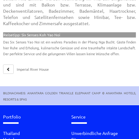
und sind mit Balkon bzw. Terrasse, Klimaanlage bzw.
Deckenventilatoren, Badezimmer, Bademäntel, Haartrockner,
Telefon und Satellitenfernsehen sowie Minibar, Tee- bzw.
Kaffeekocher und Zimmersafe ausgestattet.
Reisetipp: Six Senses Koh Yao Noi
Das Six Senses Yao Noi ist ein wahres Paradies in der Phang Nga Bucht. Gäste finden
hier Ruhe und Erholung, kulinarische Genüsse und eine traumhafte intakte Landschaft.
Der perfekte Service und die gelungenen Villen lassen keine Wünsche offen.
Imperial River House
Resort Chiang Rai
BILDNACHWEIS: ANANTARA GOLDEN TRIANGLE ELEPHANT CAMP © ANANTARA HOTELS,
RESORTS & SPAS
Portfolio
Service
Thailand
Unverbindliche Anfrage