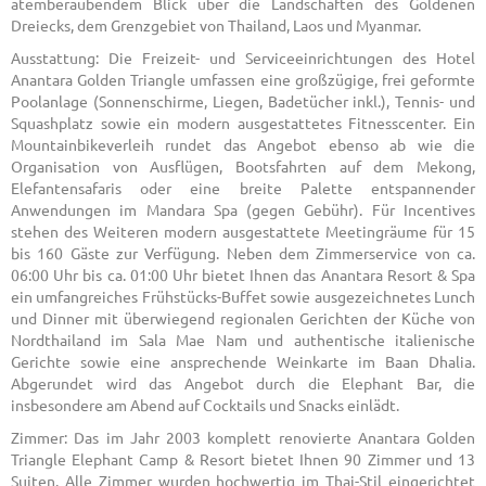
atemberaubendem Blick über die Landschaften des Goldenen
Dreiecks, dem Grenzgebiet von Thailand, Laos und Myanmar.
Ausstattung: Die Freizeit- und Serviceeinrichtungen des Hotel
Anantara Golden Triangle umfassen eine großzügige, frei geformte
Poolanlage (Sonnenschirme, Liegen, Badetücher inkl.), Tennis- und
Squashplatz sowie ein modern ausgestattetes Fitnesscenter. Ein
Mountainbikeverleih rundet das Angebot ebenso ab wie die
Organisation von Ausflügen, Bootsfahrten auf dem Mekong,
Elefantensafaris oder eine breite Palette entspannender
Anwendungen im Mandara Spa (gegen Gebühr). Für Incentives
stehen des Weiteren modern ausgestattete Meetingräume für 15
bis 160 Gäste zur Verfügung. Neben dem Zimmerservice von ca.
06:00 Uhr bis ca. 01:00 Uhr bietet Ihnen das Anantara Resort & Spa
ein umfangreiches Frühstücks-Buffet sowie ausgezeichnetes Lunch
und Dinner mit überwiegend regionalen Gerichten der Küche von
Nordthailand im Sala Mae Nam und authentische italienische
Gerichte sowie eine ansprechende Weinkarte im Baan Dhalia.
Abgerundet wird das Angebot durch die Elephant Bar, die
insbesondere am Abend auf Cocktails und Snacks einlädt.
Zimmer: Das im Jahr 2003 komplett renovierte Anantara Golden
Triangle Elephant Camp & Resort bietet Ihnen 90 Zimmer und 13
Suiten. Alle Zimmer wurden hochwertig im Thai-Stil eingerichtet