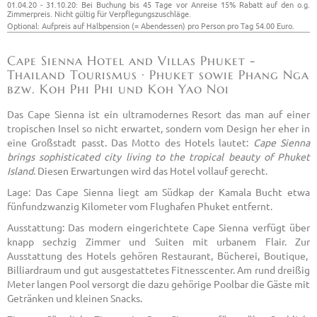
01.04.20 - 31.10.20: Bei Buchung bis 45 Tage vor Anreise 15% Rabatt auf den o.g.
Zimmerpreis. Nicht gültig für Verpflegungszuschläge.
Optional: Aufpreis auf Halbpension (= Abendessen) pro Person pro Tag 54.00 Euro.
Cape Sienna Hotel and Villas Phuket -
Thailand Tourismus · Phuket sowie Phang Nga
bzw. Koh Phi Phi und Koh Yao Noi
Das Cape Sienna ist ein ultramodernes Resort das man auf einer
tropischen Insel so nicht erwartet, sondern vom Design her eher in
eine Großstadt passt. Das Motto des Hotels lautet:
Cape Sienna
brings sophisticated city living to the tropical beauty of Phuket
Island
. Diesen Erwartungen wird das Hotel vollauf gerecht.
Lage: Das Cape Sienna liegt am Südkap der Kamala Bucht etwa
fünfundzwanzig Kilometer vom Flughafen Phuket entfernt.
Ausstattung: Das modern eingerichtete Cape Sienna verfügt über
knapp sechzig Zimmer und Suiten mit urbanem Flair. Zur
Ausstattung des Hotels gehören Restaurant, Bücherei, Boutique,
Billiardraum und gut ausgestattetes Fitnesscenter. Am rund dreißig
Meter langen Pool versorgt die dazu gehörige Poolbar die Gäste mit
Getränken und kleinen Snacks.