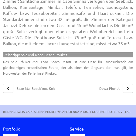
Zimmer: Sämtliche Zimmer im Cape Sienna verfügen über Seeblick,
Balkon, Klimaanlage, Minibar, Telefon, Fernseher, Soundsystem,
Kaffee- bzw. Teezubereiter, Zimmersafe und Haartrockner. Die
Standardzimmer sind etwa 32 m² groß, die Zimmer der Kategori
Jacuzzi Deluxe bieten dem Gast rund 45 m² Wohnfläche. Die 60 m²
große Suite verfügt über einen separaten Wohnbereich und ein
Gäste WC. Die Penthouse Suite ist 75 m² groß und Terrasse bzw.
Balkon, die mit einem Jacuzzi ausgestattet sind, misst etwa 35 m².
Reisetipp: Sala Mai Khao Beach Phuket
Das Sala Phuket Mai Khao Beach Resort ist eine Oase für Ruhesuchende am
gleichnamigen romantischen Strand, der als einer der längsten der Insel gilt, im
Nordwesten der Ferieninsel Phuket.
Baan Mai Beachfront Koh
Dewa Phuket
Lone
BILDNACHWEIS: CAPE SIENNA PHUKET © CAPE SIENNA PHUKET GOURMET HOTEL & VILLAS
Portfolio
Service