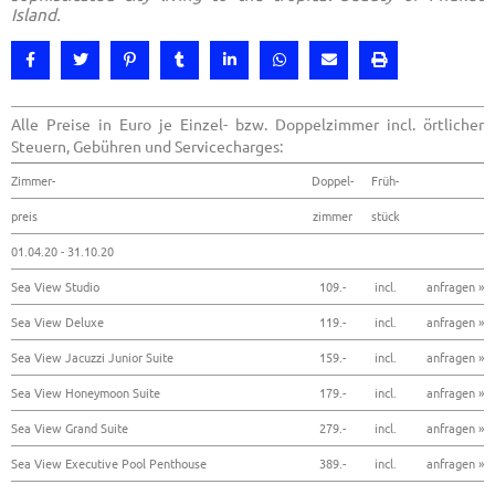
Island.
Alle Preise in Euro je Einzel- bzw. Doppelzimmer incl. örtlicher
Steuern, Gebühren und Servicecharges:
Zimmer-
Doppel-
Früh-
preis
zimmer
stück
01.04.20 - 31.10.20
Sea View Studio
109.-
incl.
anfragen »
Sea View Deluxe
119.-
incl.
anfragen »
Sea View Jacuzzi Junior Suite
159.-
incl.
anfragen »
Sea View Honeymoon Suite
179.-
incl.
anfragen »
Sea View Grand Suite
279.-
incl.
anfragen »
Sea View Executive Pool Penthouse
389.-
incl.
anfragen »