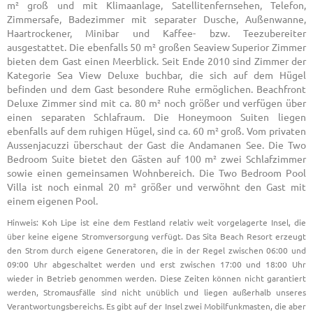
m² groß und mit Klimaanlage, Satellitenfernsehen, Telefon,
Zimmersafe, Badezimmer mit separater Dusche, Außenwanne,
Haartrockener, Minibar und Kaffee- bzw. Teezubereiter
ausgestattet. Die ebenfalls 50 m² großen Seaview Superior Zimmer
bieten dem Gast einen Meerblick. Seit Ende 2010 sind Zimmer der
Kategorie Sea View Deluxe buchbar, die sich auf dem Hügel
befinden und dem Gast besondere Ruhe ermöglichen. Beachfront
Deluxe Zimmer sind mit ca. 80 m² noch größer und verfügen über
einen separaten Schlafraum. Die Honeymoon Suiten liegen
ebenfalls auf dem ruhigen Hügel, sind ca. 60 m² groß. Vom privaten
Aussenjacuzzi überschaut der Gast die Andamanen See. Die Two
Bedroom Suite bietet den Gästen auf 100 m² zwei Schlafzimmer
sowie einen gemeinsamen Wohnbereich. Die Two Bedroom Pool
Villa ist noch einmal 20 m² größer und verwöhnt den Gast mit
einem eigenen Pool.
Hinweis: Koh Lipe ist eine dem Festland relativ weit vorgelagerte Insel, die
über keine eigene Stromversorgung verfügt. Das Sita Beach Resort erzeugt
den Strom durch eigene Generatoren, die in der Regel zwischen 06:00 und
09:00 Uhr abgeschaltet werden und erst zwischen 17:00 und 18:00 Uhr
wieder in Betrieb genommen werden. Diese Zeiten können nicht garantiert
werden, Stromausfälle sind nicht unüblich und liegen außerhalb unseres
Verantwortungsbereichs. Es gibt auf der Insel zwei Mobilfunkmasten, die aber