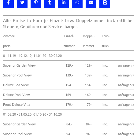
Alle Preise in Euro je Einzel- bzw. Doppelzimmer incl. örtlicher
Steuern, Gebühren und Servicecharges:
Zimmer-
Einzel-
Doppel-
Früh-
preis
zimmer
zimmer
stück
01.11.19 - 19.12.19, 11.01.20 - 30.04.20
Superior Garden View
129.-
129.-
incl.
anfragen »
Superior Pool View
139.-
139.-
incl.
anfragen »
Deluxe Sea View
154.-
154.-
incl.
anfragen »
Deluxe Pool View
169.-
169.-
incl.
anfragen »
Front Deluxe Villa
179.-
179.-
incl.
anfragen »
01.05.20 - 31.05.20, 01.10.20 - 31.10.20
Superior Garden View
84.-
84.-
incl.
anfragen »
Superior Pool View
94.-
94.-
incl.
anfragen »