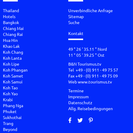
Thailand
Unverbindliche Anfrage
Hotels
Sitemap
Bangkok
Suche
Chiang Mai
Kontakt
Chiang Rai
Hua Hin
Khao Lak
49 ° 26 ' 35.11 " Nord
Koh Chang
11 ° 05 ' 39.25 " Ost
Koh Lanta
Koh Lipe
B&N Tourismus.tv
Koh Phangan
Tel +49 - (0) 911 - 49 75 57
Koh Samet
Fax +49 - (0) 911 - 49 75 09
Koh Samui
Web
www.tourismus.tv
Koh Tao
Termine
Koh Yao
Impressum
Krabi
Datenschutz
Phang Nga
Allg. Reisebedingungen
Phuket
Sukhothai
Trang
Beyond