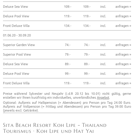
Deluxe Sea View
109.-
109.-
incl.
anfragen »
Deluxe Pool View
119.-
119.-
incl.
anfragen »
Front Deluxe Villa
134.-
134.-
incl.
anfragen »
01.06.20 - 30.09.20
Superior Garden View
74.-
74.-
incl.
anfragen »
Superior Pool View
79.-
79.-
incl.
anfragen »
Deluxe Sea View
89.-
89.-
incl.
anfragen »
Deluxe Pool View
99.-
99.-
incl.
anfragen »
Front Deluxe Villa
119.-
119.-
incl.
anfragen »
Preise während Sylvester und Neujahr (i.d.R 20.12 bis 10.01) nicht gültig, gerne
erstellen wir Ihnen kurzfristig ein individuelles, unverbindliches
Angebot
.
Optional: Aufpreis auf Halbpension (= Abendessen) pro Person pro Tag 24.00 Euro.
Aufpreis auf Vollpension (= Mittag und Abendessen) pro Person pro Tag 39.00 Euro
(jeweils excl. Getränke).
Sita Beach Resort Koh Lipe - Thailand
Tourismus · Koh Lipe und Hat Yai