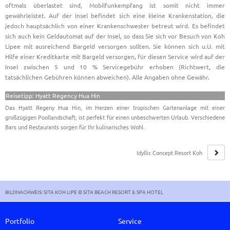
oftmals überlastet sind, Mobilfunkempfang ist somit nicht immer
gewährleistet. Auf der Insel befindet sich eine kleine Krankenstation, die
jedoch hauptsächlich von einer Krankenschwester betreut wird. Es befindet
sich auch kein Geldautomat auf der Insel, so dass Sie sich vor Besuch von Koh
Lipee mit ausreichend Bargeld versorgen sollten. Sie können sich u.U. mit
Hilfe einer Kreditkarte mit Bargeld versorgen, für diesen Service wird auf der
Insel zwischen 5 und 10 % Servicegebühr erhoben (Richtwert, die
tatsächlichen Gebühren können abweichen). Alle Angaben ohne Gewähr.
Reisetipp: Hyatt Regency Hua Hin
Das Hyatt Regeny Hua Hin, im Herzen einer tropischen Gartenanlage mit einer
großzügigen Poollandschaft, ist perfekt für einen unbeschwerten Urlaub. Verschiedene
Bars und Restaurants sorgen für Ihr kulinarisches Wohl.
Idyllic Concept Resort Koh
Lipe
BILDNACHWEIS: SITA KOH LIPE © SITA BEACH RESORT & SPA HOTEL
Portfolio
Service