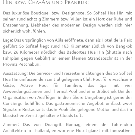
Hin bzw. Cha-Am und Pranburi
Das luxuriöse Boutique- bzw. Designhotel So Sofitel Hua Hin mit
seinen rund achtzig Zimmern bzw. Villen ist ein Hort der Ruhe und
Entspannung. Liebhaber des modernen Design werden sich hier
sicherlich wohl fühlen.
Lage: Das ursprünglich von Alila eröffnete, dann als Hotel de la Paix
geführt So Sofitel liegt rund 163 Kilometer südlich von Bangkok
bzw. 26 Kilometer nördlich des Badeortes Hua Hin (Shuttle nach
Fahrplan gegen Gebühr) an einem kleinen Strandabschnitt in der
Provinz Petchaburi.
Ausstattung: Die Service- und Freizeiteinrichtungen des So Sofitel
Hua Hin umfassen den zentral gelegenen Chill Pool für erwachsene
Gäste, Active Pool für Familien, das Spa mit vier
Anwendungsräumen und Thermal Pool und eine Bibliothek. Bei der
Organisation von Ausflügen in die nähere Umgebung ist gerne der
Concierge behilflich. Das gastronomische Angebot umfasst zwei
Signature Restaurants das in Poolnähe gelegene Motion und das im
klassischen Zenstil gehaltene Clouds Loft.
Zimmer: Das von Duangrit Bunnag, einem der führenden
Architekten in Thailand, entworfene Hotel glänzt mit innovativer