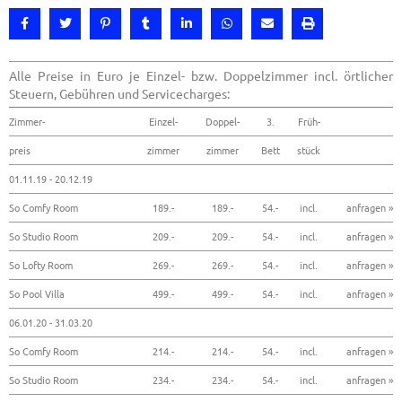
Alle Preise in Euro je Einzel- bzw. Doppelzimmer incl. örtlicher
Steuern, Gebühren und Servicecharges:
Zimmer-
Einzel-
Doppel-
3.
Früh-
preis
zimmer
zimmer
Bett
stück
01.11.19 - 20.12.19
So Comfy Room
189.-
189.-
54.-
incl.
anfragen »
So Studio Room
209.-
209.-
54.-
incl.
anfragen »
So Lofty Room
269.-
269.-
54.-
incl.
anfragen »
So Pool Villa
499.-
499.-
54.-
incl.
anfragen »
06.01.20 - 31.03.20
So Comfy Room
214.-
214.-
54.-
incl.
anfragen »
So Studio Room
234.-
234.-
54.-
incl.
anfragen »