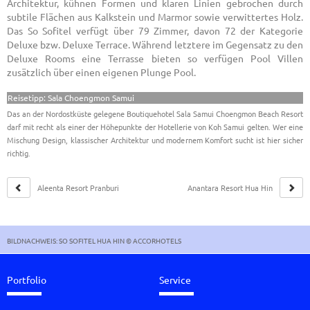
Architektur, kühnen Formen und klaren Linien gebrochen durch
subtile Flächen aus Kalkstein und Marmor sowie verwittertes Holz.
Das So Sofitel verfügt über 79 Zimmer, davon 72 der Kategorie
Deluxe bzw. Deluxe Terrace. Während letztere im Gegensatz zu den
Deluxe Rooms eine Terrasse bieten so verfügen Pool Villen
zusätzlich über einen eigenen Plunge Pool.
Reisetipp: Sala Choengmon Samui
Das an der Nordostküste gelegene Boutiquehotel Sala Samui Choengmon Beach Resort
darf mit recht als einer der Höhepunkte der Hotellerie von Koh Samui gelten. Wer eine
Mischung Design, klassischer Architektur und modernem Komfort sucht ist hier sicher
richtig.
Aleenta Resort Pranburi
Anantara Resort Hua Hin
BILDNACHWEIS: SO SOFITEL HUA HIN © ACCORHOTELS
Portfolio
Service