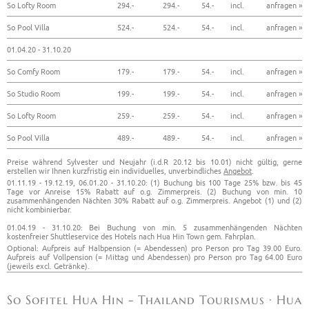
So Lofty Room
294.-
294.-
54.-
incl.
anfragen »
So Pool Villa
524.-
524.-
54.-
incl.
anfragen »
01.04.20 - 31.10.20
So Comfy Room
179.-
179.-
54.-
incl.
anfragen »
So Studio Room
199.-
199.-
54.-
incl.
anfragen »
So Lofty Room
259.-
259.-
54.-
incl.
anfragen »
So Pool Villa
489.-
489.-
54.-
incl.
anfragen »
Preise während Sylvester und Neujahr (i.d.R 20.12 bis 10.01) nicht gültig, gerne
erstellen wir Ihnen kurzfristig ein individuelles, unverbindliches
Angebot
.
01.11.19 - 19.12.19, 06.01.20 - 31.10.20: (1) Buchung bis 100 Tage 25% bzw. bis 45
Tage vor Anreise 15% Rabatt auf o.g. Zimmerpreis. (2) Buchung von min. 10
zusammenhängenden Nächten 30% Rabatt auf o.g. Zimmerpreis. Angebot (1) und (2)
nicht kombinierbar.
01.04.19 - 31.10.20: Bei Buchung von min. 5 zusammenhängenden Nächten
kostenfreier Shuttleservice des Hotels nach Hua Hin Town gem. Fahrplan.
Optional: Aufpreis auf Halbpension (= Abendessen) pro Person pro Tag 39.00 Euro.
Aufpreis auf Vollpension (= Mittag und Abendessen) pro Person pro Tag 64.00 Euro
(jeweils excl. Getränke).
So Sofitel Hua Hin - Thailand Tourismus · Hua