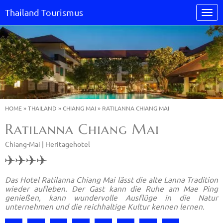
Thailand Tourismus
HOME
»
THAILAND
»
CHIANG MAI
»
RATILANNA CHIANG MAI
Ratilanna Chiang Mai
Chiang-Mai |
Heritagehotel
Das Hotel Ratilanna Chiang Mai lässt die alte Lanna Tradition
wieder aufleben. Der Gast kann die Ruhe am Mae Ping
genießen, kann wundervolle Ausflüge in die Natur
unternehmen und die reichhaltige Kultur kennen lernen.