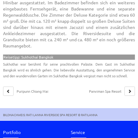
Minibar ausgestattet. Im Badezimmer befinden sich ein weiteres
eingebautes Fernsehgerät, eine Badewanne und eine separate
Regenwalddusche. Die Zimmer der Deluxe Kategorie sind etwa 60
m² groß. Die mit ca. 120 m² knapp doppelt so großen Deluxe Suiten
sind darüber hinaus mit einem Jacuzzi und einem zusätzlichen
Ankleidezimmer ausgestattet. Die Riversidesuite und die
Grandsuite bieten mit ca. 240 m² und ca. 480 m² ein noch größeres
Raumangebot.
Reisetipp: Sukhothai Bangkok
Sukhothai war berühmt für seine prachtvollen Paläste. Dem Gast im Sukhothai
Bangkok wird es ähnlich gehen. Die liebevolle Ausstattung, den angenehmen Service
und den wundervollen Garten im Sukhothai Bangkok vergisst man nicht so schnell.
Puripunn Chiang Mai
Panviman Spa Resort
Chiang Mai
BILDNACHWEIS: RATI LANNA RIVERSIDE SPA RESORT © RATILANNA
Portfolio
Service