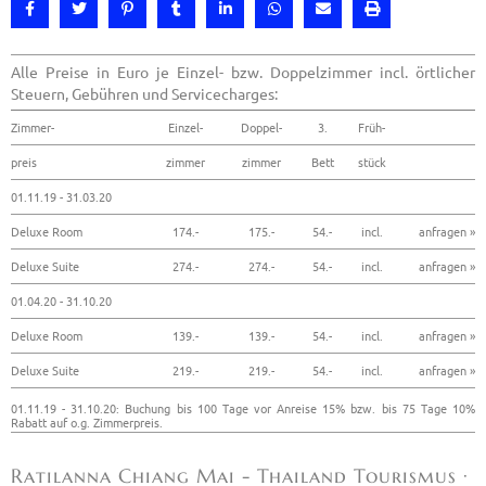
Alle Preise in Euro je Einzel- bzw. Doppelzimmer incl. örtlicher
Steuern, Gebühren und Servicecharges:
Zimmer-
Einzel-
Doppel-
3.
Früh-
preis
zimmer
zimmer
Bett
stück
01.11.19 - 31.03.20
Deluxe Room
174.-
175.-
54.-
incl.
anfragen »
Deluxe Suite
274.-
274.-
54.-
incl.
anfragen »
01.04.20 - 31.10.20
Deluxe Room
139.-
139.-
54.-
incl.
anfragen »
Deluxe Suite
219.-
219.-
54.-
incl.
anfragen »
01.11.19 - 31.10.20: Buchung bis 100 Tage vor Anreise 15% bzw. bis 75 Tage 10%
Rabatt auf o.g. Zimmerpreis.
Ratilanna Chiang Mai - Thailand Tourismus ·