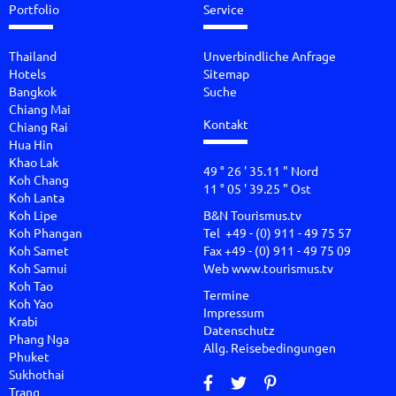
Portfolio
Service
Thailand
Unverbindliche Anfrage
Hotels
Sitemap
Bangkok
Suche
Chiang Mai
Kontakt
Chiang Rai
Hua Hin
Khao Lak
49 ° 26 ' 35.11 " Nord
Koh Chang
11 ° 05 ' 39.25 " Ost
Koh Lanta
Koh Lipe
B&N Tourismus.tv
Koh Phangan
Tel +49 - (0) 911 - 49 75 57
Koh Samet
Fax +49 - (0) 911 - 49 75 09
Koh Samui
Web
www.tourismus.tv
Koh Tao
Termine
Koh Yao
Impressum
Krabi
Datenschutz
Phang Nga
Allg. Reisebedingungen
Phuket
Sukhothai
Trang