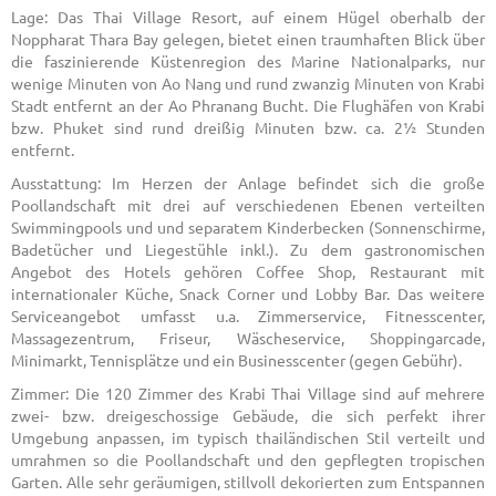
Lage: Das Thai Village Resort, auf einem Hügel oberhalb der
Noppharat Thara Bay gelegen, bietet einen traumhaften Blick über
die faszinierende Küstenregion des Marine Nationalparks, nur
wenige Minuten von Ao Nang und rund zwanzig Minuten von Krabi
Stadt entfernt an der Ao Phranang Bucht. Die Flughäfen von Krabi
bzw. Phuket sind rund dreißig Minuten bzw. ca. 2½ Stunden
entfernt.
Ausstattung: Im Herzen der Anlage befindet sich die große
Poollandschaft mit drei auf verschiedenen Ebenen verteilten
Swimmingpools und und separatem Kinderbecken (Sonnenschirme,
Badetücher und Liegestühle inkl.). Zu dem gastronomischen
Angebot des Hotels gehören Coffee Shop, Restaurant mit
internationaler Küche, Snack Corner und Lobby Bar. Das weitere
Serviceangebot umfasst u.a. Zimmerservice, Fitnesscenter,
Massagezentrum, Friseur, Wäscheservice, Shoppingarcade,
Minimarkt, Tennisplätze und ein Businesscenter (gegen Gebühr).
Zimmer: Die 120 Zimmer des Krabi Thai Village sind auf mehrere
zwei- bzw. dreigeschossige Gebäude, die sich perfekt ihrer
Umgebung anpassen, im typisch thailändischen Stil verteilt und
umrahmen so die Poollandschaft und den gepflegten tropischen
Garten. Alle sehr geräumigen, stillvoll dekorierten zum Entspannen