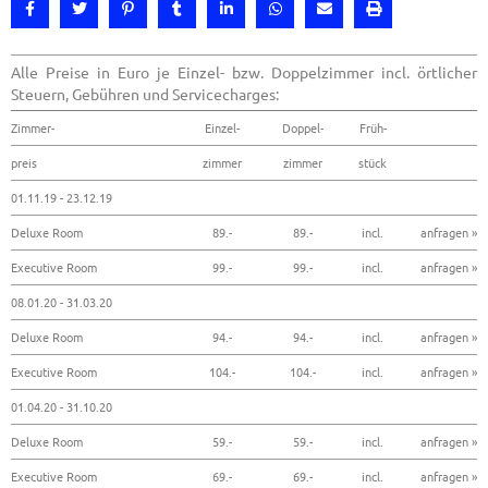
Alle Preise in Euro je Einzel- bzw. Doppelzimmer incl. örtlicher
Steuern, Gebühren und Servicecharges:
Zimmer-
Einzel-
Doppel-
Früh-
preis
zimmer
zimmer
stück
01.11.19 - 23.12.19
Deluxe Room
89.-
89.-
incl.
anfragen »
Executive Room
99.-
99.-
incl.
anfragen »
08.01.20 - 31.03.20
Deluxe Room
94.-
94.-
incl.
anfragen »
Executive Room
104.-
104.-
incl.
anfragen »
01.04.20 - 31.10.20
Deluxe Room
59.-
59.-
incl.
anfragen »
Executive Room
69.-
69.-
incl.
anfragen »