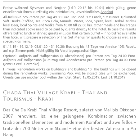
Preise während Sylvester und Neujahr (i.d.R 20.12 bis 10.01) nicht gültig, gerne
erstellen wir Ihnen kurzfristig ein individuelles, unverbindliches
Angebot
.
All-Inclusive pro Person pro Tag 49.00 Euro. Included: 1 x Lunch, 1 x Dinner. Unlimited
Soft Drinks (Coffee, Tea, Coca Cola, Mirinda, Water, Soda, Sprite, local Herbal Drinks)
local Beer, local Spirits and Vodka from 10:00 till 22:00 hrs. Other meals and beverages
than indicated above need to be paid by clients directly to the hotel. In case the resorts
offers buffet lunch or dinner, guests will join that certain buffet – if no buffet available
then hotel will prepare a selection of Thai Set Menus for guests to choose as well as a
special kids menu.
01.11.19 - 19.12.19, 08.01.20 - 31.10.20: Buchung bis 45 Tage vor Anreise 10% Rabatt
auf o.g. Zimmerpreis. Nicht gültig für Verpflegungsaufschläge.
Optional: Aufpreis auf Halbpension (= Abendessen) pro Person pro Tag 24.00 Euro.
Aufpreis auf Vollpension (= Mittag und Abendessen) pro Person pro Tag 44.00 Euro
(jeweils excl. Getränke).
Hinweis: Renovation works on Building 9 and Building 10. The buildings will be closed
during the renovation works. Swimming Pool will be closed, tiles will be exchanged.
Clients can use another pool within the hotel. Start: 15.05.2019. End: 31.10.2019
Chada Thai Village Krabi - Thailand
Tourismus · Krabi
Das Cha-Da Krabi Thai Village Resort, zuletzt von Mai bis Oktober
2007 renoviert, ist eine gelungene Kombination zwischen
traditionellen Elementen und modernem Komfort und zweifellos –
trotz der 700 Meter zum Strand – eine der besten Adressen in Ao
Nang.