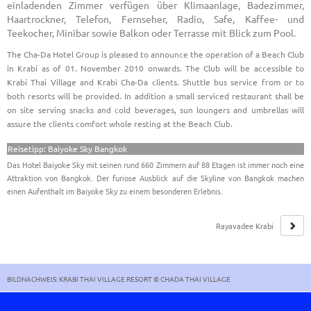
einladenden Zimmer verfügen über Klimaanlage, Badezimmer,
Haartrockner, Telefon, Fernseher, Radio, Safe, Kaffee- und
Teekocher, Minibar sowie Balkon oder Terrasse mit Blick zum Pool.
The Cha-Da Hotel Group is pleased to announce the operation of a Beach Club
in Krabi as of 01. November 2010 onwards. The Club will be accessible to
Krabi Thai Village and Krabi Cha-Da clients. Shuttle bus service from or to
both resorts will be provided. In addition a small serviced restaurant shall be
on site serving snacks and cold beverages, sun loungers and umbrellas will
assure the clients comfort whole resting at the Beach Club.
Reisetipp: Baiyoke Sky Bangkok
Das Hotel Baiyoke Sky mit seinen rund 660 Zimmern auf 88 Etagen ist immer noch eine
Attraktion von Bangkok. Der furiose Ausblick auf die Skyline von Bangkok machen
einen Aufenthalt im Baiyoke Sky zu einem besonderen Erlebnis.
Rayavadee Krabi
BILDNACHWEIS: KRABI THAI VILLAGE RESORT © CHADA THAI VILLAGE