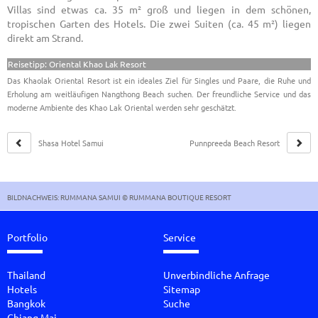
Villas sind etwas ca. 35 m² groß und liegen in dem schönen,
tropischen Garten des Hotels. Die zwei Suiten (ca. 45 m²) liegen
direkt am Strand.
Reisetipp: Oriental Khao Lak Resort
Das Khaolak Oriental Resort ist ein ideales Ziel für Singles und Paare, die Ruhe und
Erholung am weitläufigen Nangthong Beach suchen. Der freundliche Service und das
moderne Ambiente des Khao Lak Oriental werden sehr geschätzt.
Shasa Hotel Samui
Punnpreeda Beach Resort
Samui
BILDNACHWEIS: RUMMANA SAMUI © RUMMANA BOUTIQUE RESORT
Portfolio
Service
Thailand
Unverbindliche Anfrage
Hotels
Sitemap
Bangkok
Suche
Chiang Mai