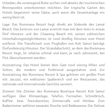
Urlauber, die vorwiegend Ruhe suchen und abseits der touristischen
Brennpunkte unterkommen möchten. Der tropische Garten des
Hotels begeistert seine Gäste, auch wenn die Gesamtanlage ein
wenig klein ist.
Lage: Das Rummana Resort liegt direkt am Südende des Lamai
Beach. Das Zentrum von Lamai erreicht man mit dem Auto in etwas
fünf Minuten und der Chaweng Beach mit seinen zahlreichen
Unterhaltungsmöglichkeiten ist rund dreißig Minuten vom Hotel
entfernt. Die Transferzeit zum Flughafen von Koh Samui beträgt
fünfundvierzig Minuten. Der Strandabschnitt, an dem das Rummana
Resort liegt, ist relative schmal und kann, je nach Jahreszeit, bei
Flut überschwemmt werden.
Ausstattung: Das Hotel bietet dem Gast rund vierzig Villen und
Suiten, die modern und funktional ausgestattet sind. Zur
Ausstattung des Rummana Resort & Spa gehören ein großer Pool
mit Jacuzzi, ein exklusiver Spabereich und ein Restaurant, das
nationale und internationale Gerichte serviert.
Zimmer: Die Zimmer des Rummana Boutique Resort Koh Samui
verfügen über Klimaanlage, Telefon, Fernseher, Schreibtisch,
Kaffee- bzw. Teezubereiter, Zimmersafe und Minibar. Zum
Badezimmer gehören separate Dusche und Badewanne. Die Deluxe