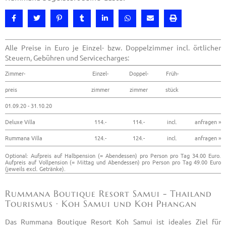
Alle Preise in Euro je Einzel- bzw. Doppelzimmer incl. örtlicher
Steuern, Gebühren und Servicecharges:
Zimmer-
Einzel-
Doppel-
Früh-
preis
zimmer
zimmer
stück
01.09.20 - 31.10.20
Deluxe Villa
114.-
114.-
incl.
anfragen »
Rummana Villa
124.-
124.-
incl.
anfragen »
Optional: Aufpreis auf Halbpension (= Abendessen) pro Person pro Tag 34.00 Euro.
Aufpreis auf Vollpension (= Mittag und Abendessen) pro Person pro Tag 49.00 Euro
(jeweils excl. Getränke).
Rummana Boutique Resort Samui - Thailand
Tourismus · Koh Samui und Koh Phangan
Das Rummana Boutique Resort Koh Samui ist ideales Ziel für