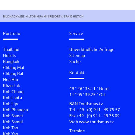
BILDNACHWEIS: HILTON HUA HIN RESORT & SPA © HILTON
Portfolio
Service
Thailand
Unverbindliche Anfrage
Hotels
Sitemap
Bangkok
Suche
Chiang Mai
Kontakt
Chiang Rai
Hua Hin
Khao Lak
49 ° 26 ' 35.11 " Nord
Koh Chang
11 ° 05 ' 39.25 " Ost
Koh Lanta
Koh Lipe
B&N Tourismus.tv
Koh Phangan
Tel +49 - (0) 911 - 49 75 57
Koh Samet
Fax +49 - (0) 911 - 49 75 09
Koh Samui
Web
www.tourismus.tv
Koh Tao
Termine
Koh Yao