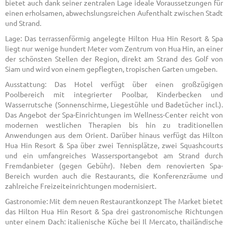
bietet auch dank seiner zentralen Lage ideale Voraussetzungen für
einen erholsamen, abwechslungsreichen Aufenthalt zwischen Stadt
und Strand.
Lage: Das terrassenförmig angelegte Hilton Hua Hin Resort & Spa
liegt nur wenige hundert Meter vom Zentrum von Hua Hin, an einer
der schönsten Stellen der Region, direkt am Strand des Golf von
Siam und wird von einem gepflegten, tropischen Garten umgeben.
Ausstattung: Das Hotel verfügt über einen großzügigen
Poolbereich mit integrierter Poolbar, Kinderbecken und
Wasserrutsche (Sonnenschirme, Liegestühle und Badetücher incl.).
Das Angebot der Spa-Einrichtungen im Wellness-Center reicht von
modernen westlichen Therapien bis hin zu traditionellen
Anwendungen aus dem Orient. Darüber hinaus verfügt das Hilton
Hua Hin Resort & Spa über zwei Tennisplätze, zwei Squashcourts
und ein umfangreiches Wassersportangebot am Strand durch
Fremdanbieter (gegen Gebühr). Neben dem renovierten Spa-
Bereich wurden auch die Restaurants, die Konferenzräume und
zahlreiche Freizeiteinrichtungen modernisiert.
Gastronomie: Mit dem neuen Restaurantkonzept The Market bietet
das Hilton Hua Hin Resort & Spa drei gastronomische Richtungen
unter einem Dach: italienische Küche bei Il Mercato, thailändische