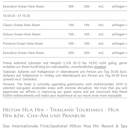
Executive Ocean View Room
309.-
209.-
incl.
anfragen »
16.04.20 - 31.10.20
Classic Ocean View Room
149.-
149.-
incl.
anfragen »
Deluxe Ocean View Room
169.-
169.-
incl.
anfragen »
Premium Ocean View Room
189.-
189.-
incl.
anfragen »
Executive Ocean View Room
209.-
209.-
incl.
anfragen »
Preise während Sylvester und Neujahr (i.d.R 20.12 bis 10.01) nicht gültig, gerne
erstellen wir Ihnen kurzfristig ein individuelles, unverbindliches
Angebot
.
Optional: Aufpreis auf Halbpension (= Abendessen) pro Person pro Tag 34.00 Euro.
Aufpreis auf Vollpension (= Mittag und Abendessen) pro Person pro Tag 59.00 Euro
(jeweils excl. Getränke).
Hinweis: The hotel is currently upgrading guestrooms until mid-December 2019 in
selected non-guest accessible areas with minimal disruption. We trust that you will
appreciate our efforts in improving our guest rooms and are convinced that these
further enhancements will make your experience at our resort even more enjoyable.
Hilton Hua Hin - Thailand Tourismus · Hua
Hin bzw. Cha-Am und Pranburi
Das internationale Firstclasshotel Hilton Hua Hin Resort & Spa