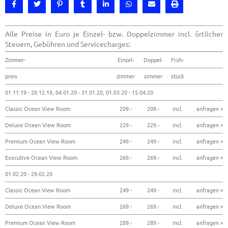
Alle Preise in Euro je Einzel- bzw. Doppelzimmer incl. örtlicher
Steuern, Gebühren und Servicecharges:
Zimmer-
Einzel-
Doppel-
Früh-
preis
zimmer
zimmer
stück
01.11.19 - 20.12.19, 04.01.20 - 31.01.20, 01.03.20 - 15.04.20
Classic Ocean View Room
209.-
209.-
incl.
anfragen »
Deluxe Ocean View Room
229.-
229.-
incl.
anfragen »
Premium Ocean View Room
249.-
249.-
incl.
anfragen »
Executive Ocean View Room
269.-
269.-
incl.
anfragen »
01.02.20 - 29.02.20
Classic Ocean View Room
249.-
249.-
incl.
anfragen »
Deluxe Ocean View Room
269.-
269.-
incl.
anfragen »
Premium Ocean View Room
289.-
289.-
incl.
anfragen »