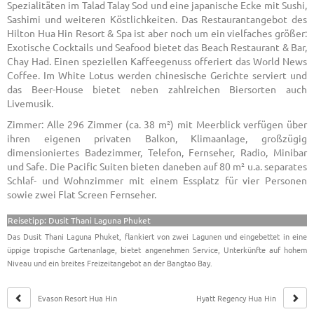
Spezialitäten im Talad Talay Sod und eine japanische Ecke mit Sushi,
Sashimi und weiteren Köstlichkeiten. Das Restaurantangebot des
Hilton Hua Hin Resort & Spa ist aber noch um ein vielfaches größer:
Exotische Cocktails und Seafood bietet das Beach Restaurant & Bar,
Chay Had. Einen speziellen Kaffeegenuss offeriert das World News
Coffee. Im White Lotus werden chinesische Gerichte serviert und
das Beer-House bietet neben zahlreichen Biersorten auch
Livemusik.
Zimmer: Alle 296 Zimmer (ca. 38 m²) mit Meerblick verfügen über
ihren eigenen privaten Balkon, Klimaanlage, großzügig
dimensioniertes Badezimmer, Telefon, Fernseher, Radio, Minibar
und Safe. Die Pacific Suiten bieten daneben auf 80 m² u.a. separates
Schlaf- und Wohnzimmer mit einem Essplatz für vier Personen
sowie zwei Flat Screen Fernseher.
Reisetipp: Dusit Thani Laguna Phuket
Das Dusit Thani Laguna Phuket, flankiert von zwei Lagunen und eingebettet in eine
üppige tropische Gartenanlage, bietet angenehmen Service, Unterkünfte auf hohem
Niveau und ein breites Freizeitangebot an der Bangtao Bay.
Evason Resort Hua Hin
Hyatt Regency Hua Hin