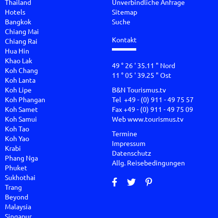
Thailand
Unverbindliche Anfrage
Hotels
Sitemap
Bangkok
Suche
Chiang Mai
Kontakt
Chiang Rai
Hua Hin
Khao Lak
49 ° 26 ' 35.11 " Nord
Koh Chang
11 ° 05 ' 39.25 " Ost
Koh Lanta
Koh Lipe
B&N Tourismus.tv
Koh Phangan
Tel +49 - (0) 911 - 49 75 57
Koh Samet
Fax +49 - (0) 911 - 49 75 09
Koh Samui
Web
www.tourismus.tv
Koh Tao
Termine
Koh Yao
Impressum
Krabi
Datenschutz
Phang Nga
Allg. Reisebedingungen
Phuket
Sukhothai
Trang
Beyond
Malaysia
Singapur