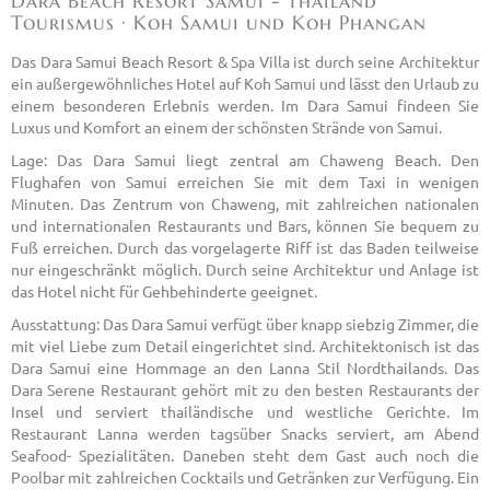
Dara Beach Resort Samui - Thailand
Tourismus · Koh Samui und Koh Phangan
Das Dara Samui Beach Resort & Spa Villa ist durch seine Architektur
ein außergewöhnliches Hotel auf Koh Samui und lässt den Urlaub zu
einem besonderen Erlebnis werden. Im Dara Samui findeen Sie
Luxus und Komfort an einem der schönsten Strände von Samui.
Lage: Das Dara Samui liegt zentral am Chaweng Beach. Den
Flughafen von Samui erreichen Sie mit dem Taxi in wenigen
Minuten. Das Zentrum von Chaweng, mit zahlreichen nationalen
und internationalen Restaurants und Bars, können Sie bequem zu
Fuß erreichen. Durch das vorgelagerte Riff ist das Baden teilweise
nur eingeschränkt möglich. Durch seine Architektur und Anlage ist
das Hotel nicht für Gehbehinderte geeignet.
Ausstattung: Das Dara Samui verfügt über knapp siebzig Zimmer, die
mit viel Liebe zum Detail eingerichtet sind. Architektonisch ist das
Dara Samui eine Hommage an den Lanna Stil Nordthailands. Das
Dara Serene Restaurant gehört mit zu den besten Restaurants der
Insel und serviert thailändische und westliche Gerichte. Im
Restaurant Lanna werden tagsüber Snacks serviert, am Abend
Seafood- Spezialitäten. Daneben steht dem Gast auch noch die
Poolbar mit zahlreichen Cocktails und Getränken zur Verfügung. Ein