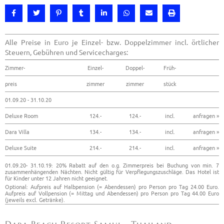
Alle Preise in Euro je Einzel- bzw. Doppelzimmer incl. örtlicher
Steuern, Gebühren und Servicecharges:
Zimmer-
Einzel-
Doppel-
Früh-
preis
zimmer
zimmer
stück
01.09.20 - 31.10.20
Deluxe Room
124.-
124.-
incl.
anfragen »
Dara Villa
134.-
134.-
incl.
anfragen »
Deluxe Suite
214.-
214.-
incl.
anfragen »
01.09.20- 31.10.19: 20% Rabatt auf den o.g. Zimmerpreis bei Buchung von min. 7
zusammenhängenden Nächten. Nicht gültig für Verpflegungszuschläge. Das Hotel ist
für Kinder unter 12 Jahren nicht geeignet.
Optional: Aufpreis auf Halbpension (= Abendessen) pro Person pro Tag 24.00 Euro.
Aufpreis auf Vollpension (= Mittag und Abendessen) pro Person pro Tag 44.00 Euro
(jeweils excl. Getränke).