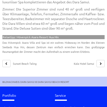
luxuriöser Spa komplettieren das Angebot des Dara Samui.
Zimmer: Die Superior Zimmer sind rund 40 m² groß und verfügen
über Klimaanlage, Telefon, Fernseher, Zimmersafe und Kaffee- bzw.
Teezubereiter, Badezimmer mit separater Dusche und Haartrockner.
Die Dara Villen sind etwa 60 m² groß und liegen näher zum Pool und
Strand. Die Deluxe Suiten sind über 90 m² groß.
Reisetipp: Mövenpick Asara Resort Hua Hin
Das Mövenpick Asara Villa and Spa ist ein wahres Hideaway im Norden des kleinen
Seebads Hua Hin, dessen Zentrum man einfach erreichen kann. Das großzügige
Raumangebot der Zimmer macht den Aufenthalt zu einem wahren Erlebnis.
Sunset Beach Taling
Kala Hotel Samui
Ngam Samui
BILDNACHWEIS: DARA SAMUI © DARA SAMUI BEACH RESORT
Portfolio
Service