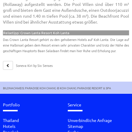
(Rollaway) aufgestellt werden. Die Pool Villen sind über 110 m²
groß und bieten dem Gast eine Außendusche, einen Outdoorjacuzzi
und einen rund 1.40 m tiefen Pool (ca. 38 m²). Die Beachfront Pool
Villen sind bei ähnlicher Ausstattung etwas größer.
Reisetipp: Crown Lanta Resort Koh Lanta
Das Crown Lanta Resort gehört zu den gehobenen Hotels auf Koh Lanta. Die Lage auf
eine Halbinsel geben dem Resort einen sehr privaten Charakter und trotz der Nähe des
geschäftigen Hauptorts Baan Saladaan findet man hier Ruhe und Erholung pur.
Soneva Kiri by Six Senses
Koh Kood
BILDNACHWEIS: PARADISE KOH CHANG © KOH CHANG PARADISE RESORT & SPA
Portfolio
Service
Thailand
Unverbindliche Anfrage
Hotels
Sitemap
Bangkok
Suche