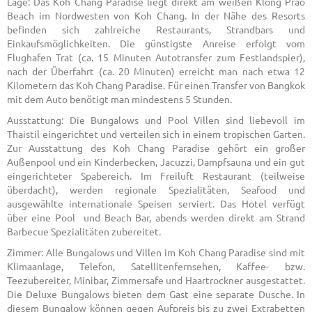
Lage: Das Koh Chang Paradise liegt direkt am weißen Klong Prao
Beach im Nordwesten von Koh Chang. In der Nähe des Resorts
befinden sich zahlreiche Restaurants, Strandbars und
Einkaufsmöglichkeiten. Die günstigste Anreise erfolgt vom
Flughafen Trat (ca. 15 Minuten Autotransfer zum Festlandspier),
nach der Überfahrt (ca. 20 Minuten) erreicht man nach etwa 12
Kilometern das Koh Chang Paradise. Für einen Transfer von Bangkok
mit dem Auto benötigt man mindestens 5 Stunden.
Ausstattung: Die Bungalows und Pool Villen sind liebevoll im
Thaistil eingerichtet und verteilen sich in einem tropischen Garten.
Zur Ausstattung des Koh Chang Paradise gehört ein großer
Außenpool und ein Kinderbecken, Jacuzzi, Dampfsauna und ein gut
eingerichteter Spabereich. Im Freiluft Restaurant (teilweise
überdacht), werden regionale Spezialitäten, Seafood und
ausgewählte internationale Speisen serviert. Das Hotel verfügt
über eine Pool und Beach Bar, abends werden direkt am Strand
Barbecue Spezialitäten zubereitet.
Zimmer: Alle Bungalows und Villen im Koh Chang Paradise sind mit
Klimaanlage, Telefon, Satellitenfernsehen, Kaffee- bzw.
Teezubereiter, Minibar, Zimmersafe und Haartrockner ausgestattet.
Die Deluxe Bungalows bieten dem Gast eine separate Dusche. In
diesem Bungalow können gegen Aufpreis bis zu zwei Extrabetten