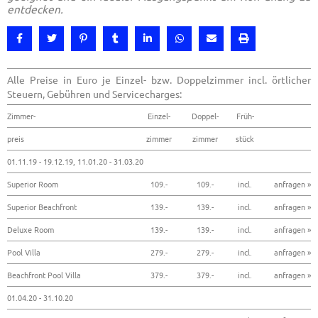
entdecken.
Alle Preise in Euro je Einzel- bzw. Doppelzimmer incl. örtlicher
Steuern, Gebühren und Servicecharges:
Zimmer-
Einzel-
Doppel-
Früh-
preis
zimmer
zimmer
stück
01.11.19 - 19.12.19, 11.01.20 - 31.03.20
Superior Room
109.-
109.-
incl.
anfragen »
Superior Beachfront
139.-
139.-
incl.
anfragen »
Deluxe Room
139.-
139.-
incl.
anfragen »
Pool Villa
279.-
279.-
incl.
anfragen »
Beachfront Pool Villa
379.-
379.-
incl.
anfragen »
01.04.20 - 31.10.20