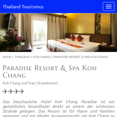
Thailand Tourismus
HOME
»
THAILAND
»
KOH CHANG
»
PARADISE RESORT & SPA KOH CHANG
Paradise Resort & Spa Koh
Chang
Koh Chang und Trat |
Strandresort
Das beschauliche Hotel Koh Chang Paradise ist ein
gemütliches Strandhotel direkt an einem der schönsten
Strände gelegen. Das Resort ist für Paare und Familien
geeignet und ein idealer Ausgangspunkt um Koh Chang zu