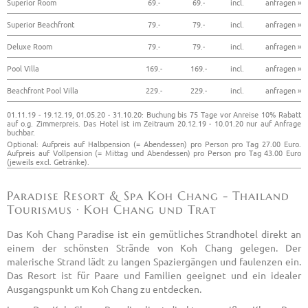
Superior Room
69.-
69.-
incl.
anfragen »
Superior Beachfront
79.-
79.-
incl.
anfragen »
Deluxe Room
79.-
79.-
incl.
anfragen »
Pool Villa
169.-
169.-
incl.
anfragen »
Beachfront Pool Villa
229.-
229.-
incl.
anfragen »
01.11.19 - 19.12.19, 01.05.20 - 31.10.20: Buchung bis 75 Tage vor Anreise 10% Rabatt
auf o.g. Zimmerpreis. Das Hotel ist im Zeitraum 20.12.19 - 10.01.20 nur auf Anfrage
buchbar.
Optional: Aufpreis auf Halbpension (= Abendessen) pro Person pro Tag 27.00 Euro.
Aufpreis auf Vollpension (= Mittag und Abendessen) pro Person pro Tag 43.00 Euro
(jeweils excl. Getränke).
Paradise Resort & Spa Koh Chang - Thailand
Tourismus · Koh Chang und Trat
Das Koh Chang Paradise ist ein gemütliches Strandhotel direkt an
einem der schönsten Strände von Koh Chang gelegen. Der
malerische Strand lädt zu langen Spaziergängen und faulenzen ein.
Das Resort ist für Paare und Familien geeignet und ein idealer
Ausgangspunkt um Koh Chang zu entdecken.