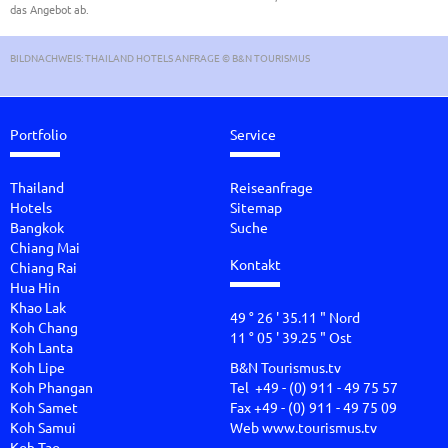
das Angebot ab.
BILDNACHWEIS: THAILAND HOTELS ANFRAGE © B&N TOURISMUS
Portfolio
Service
Thailand
Reiseanfrage
Hotels
Sitemap
Bangkok
Suche
Chiang Mai
Kontakt
Chiang Rai
Hua Hin
Khao Lak
49 ° 26 ' 35.11 " Nord
Koh Chang
11 ° 05 ' 39.25 " Ost
Koh Lanta
Koh Lipe
B&N Tourismus.tv
Koh Phangan
Tel +49 - (0) 911 - 49 75 57
Koh Samet
Fax +49 - (0) 911 - 49 75 09
Koh Samui
Web
www.tourismus.tv
Koh Tao