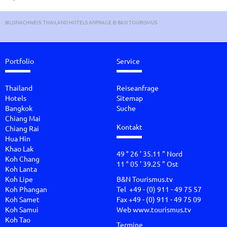
BILDNACHWEIS: THAILAND HOTELS ANFRAGE © B&N TOURISMUS
Portfolio
Service
Thailand
Reiseanfrage
Hotels
Sitemap
Bangkok
Suche
Chiang Mai
Kontakt
Chiang Rai
Hua Hin
Khao Lak
49 ° 26 ' 35.11 " Nord
Koh Chang
11 ° 05 ' 39.25 " Ost
Koh Lanta
Koh Lipe
B&N Tourismus.tv
Koh Phangan
Tel +49 - (0) 911 - 49 75 57
Koh Samet
Fax +49 - (0) 911 - 49 75 09
Koh Samui
Web
www.tourismus.tv
Koh Tao
Termine