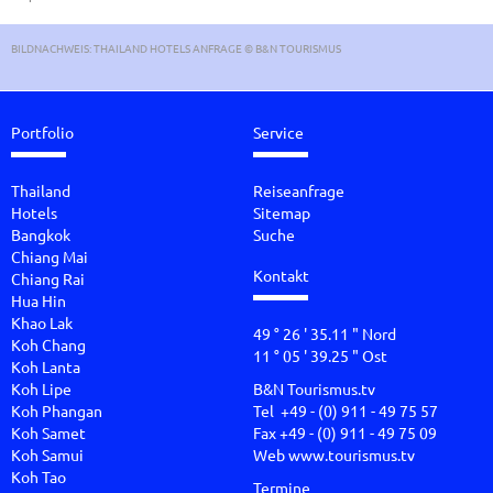
BILDNACHWEIS: THAILAND HOTELS ANFRAGE © B&N TOURISMUS
Portfolio
Service
Thailand
Reiseanfrage
Hotels
Sitemap
Bangkok
Suche
Chiang Mai
Kontakt
Chiang Rai
Hua Hin
Khao Lak
49 ° 26 ' 35.11 " Nord
Koh Chang
11 ° 05 ' 39.25 " Ost
Koh Lanta
Koh Lipe
B&N Tourismus.tv
Koh Phangan
Tel +49 - (0) 911 - 49 75 57
Koh Samet
Fax +49 - (0) 911 - 49 75 09
Koh Samui
Web
www.tourismus.tv
Koh Tao
Termine