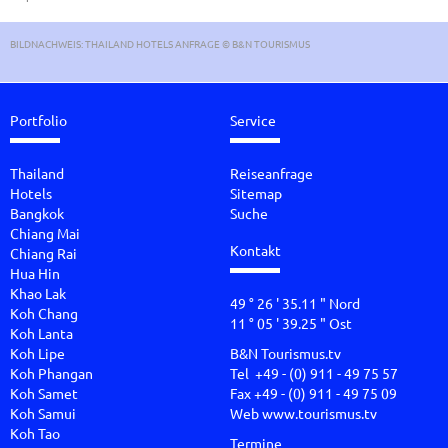
BILDNACHWEIS: THAILAND HOTELS ANFRAGE © B&N TOURISMUS
Portfolio
Service
Thailand
Reiseanfrage
Hotels
Sitemap
Bangkok
Suche
Chiang Mai
Kontakt
Chiang Rai
Hua Hin
Khao Lak
49 ° 26 ' 35.11 " Nord
Koh Chang
11 ° 05 ' 39.25 " Ost
Koh Lanta
Koh Lipe
B&N Tourismus.tv
Koh Phangan
Tel +49 - (0) 911 - 49 75 57
Koh Samet
Fax +49 - (0) 911 - 49 75 09
Koh Samui
Web
www.tourismus.tv
Koh Tao
Termine