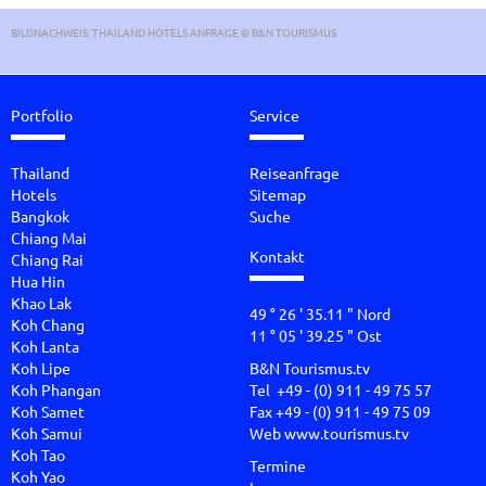
BILDNACHWEIS: THAILAND HOTELS ANFRAGE © B&N TOURISMUS
Portfolio
Service
Thailand
Reiseanfrage
Hotels
Sitemap
Bangkok
Suche
Chiang Mai
Kontakt
Chiang Rai
Hua Hin
Khao Lak
49 ° 26 ' 35.11 " Nord
Koh Chang
11 ° 05 ' 39.25 " Ost
Koh Lanta
Koh Lipe
B&N Tourismus.tv
Koh Phangan
Tel +49 - (0) 911 - 49 75 57
Koh Samet
Fax +49 - (0) 911 - 49 75 09
Koh Samui
Web
www.tourismus.tv
Koh Tao
Termine
Koh Yao