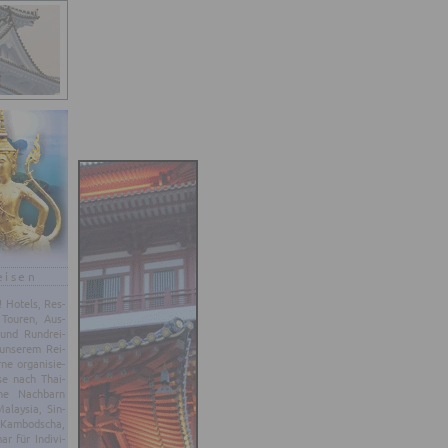
eisen
d! Ho­tels, Res­
 Tou­ren, Aus­
 und Rund­rei­
un­se­rem Rei­
e or­ga­ni­sie­
se nach Thai­
ne Nach­barn
­lay­sia, Sin­
 Kam­bo­dscha,
 für In­di­vi­