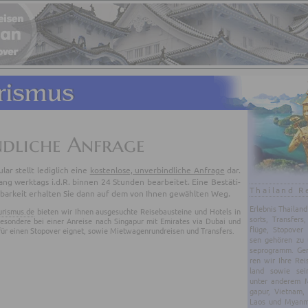
ndliche Anfrage
­lar stellt le­dig­lich eine
kos­ten­lo­se, un­ver­bind­li­che An­fra­ge
dar.
g werk­tags i.d.R. bin­nen 24 Stun­den be­ar­bei­tet. Eine Be­stä­ti­
Thailand R
bar­keit er­hal­ten Sie dann auf dem von Ihnen ge­wähl­ten Weg.
Er­leb­nis Thai­lan
urismus.de
bieten wir Ihnen ausgesuchte Reisebausteine und Hotels in
sorts, Trans­fers,
sbesondere bei einer Anreise nach Singapur mit Emirates via Dubai und
flü­ge, Sto­po­ver
ür einen Stopover eignet, sowie Mietwagenrundreisen und Transfers.
sen ge­hö­ren zu 
se­pro­gramm. Gern
ren wir Ihre Rei
land sowie sei
unter an­de­rem Ma
ga­pur, Viet­nam,
Laos und Myan­mar