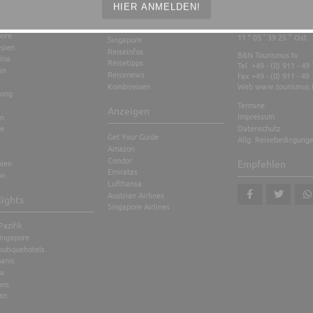
ius
Kontakt
HIER ANMELDEN!
nd
Stopover
sia
49 ° 26 ' 35.11 " Nord
pore
11 ° 05 ' 39.25 " Ost
Singapore
sien
Reiseinfos
B&N Tourismus.tv
ina
Reisetipps
Tel +49 - (0) 911 - 49
am
Reisenews
Fax +49 - (0) 911 - 49
Kombireisen
Web
www.tourismus.
ong
Termine
Anzeigen
Impressum
en
Datenschutz
te
Get Your Guide
Allg. Reisebedingung
Amazon
Condor
nien
Empfehlen
Emirates
on
Lufthansa
Austrian Airlines
lights
Singapore Airlines
teilen
tweet
teil
Pazifik
ingapore
outiquehotels
anis
a
ons
an