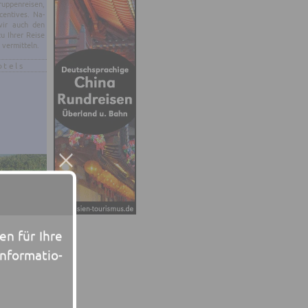
p­pen­rei­sen,
en­ti­ves. Na­
 wir auch den
zu Ihrer Reise
 ver­mit­teln.
otels
een für Ihre
n­for­ma­tio­