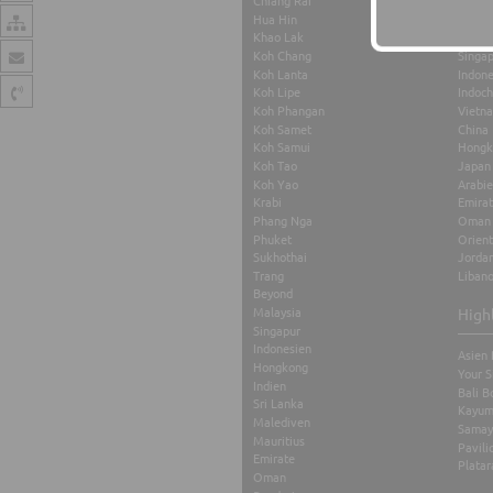
Chiang Rai
Maurit
Hua Hin
Thaila
Khao Lak
Malay
Koh Chang
Singa
Koh Lanta
Indone
Koh Lipe
Indoch
Koh Phangan
Vietn
Koh Samet
China
Koh Samui
Hongk
Koh Tao
Japan
Koh Yao
Arabi
Krabi
Emira
Phang Nga
Oman
Phuket
Orient
Sukhothai
Jorda
Trang
Liban
Beyond
Malaysia
High
Singapur
Indonesien
Asien 
Hongkong
Your S
Indien
Bali B
Sri Lanka
Kayum
Malediven
Samay
Mauritius
Pavili
Emirate
Platar
Oman