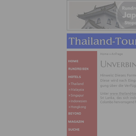
Home
»
Anfrage
Unverbi
Hin­weis: Die­ses For­mu
Diese wird nach Ein­gan
Thailand
gung über die Ver­füg­
Malaysia
Unter
www.thailand-to
Singapur
Sri Lanka, das sich in
Indonesien
Colombo hervorragend f
Hongkong