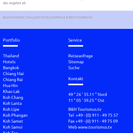
das Angebot ab.
BILDNACHWEIS: THAILAND HOTELS ANFRAGE © B&N TOURISMUS
Portfolio
Service
Thailand
Reiseanfrage
Hotels
Sitemap
Bangkok
Suche
Chiang Mai
Kontakt
Chiang Rai
Hua Hin
Khao Lak
49 ° 26 ' 35.11 " Nord
Koh Chang
11 ° 05 ' 39.25 " Ost
Koh Lanta
Koh Lipe
B&N Tourismus.tv
Koh Phangan
Tel +49 - (0) 911 - 49 75 57
Koh Samet
Fax +49 - (0) 911 - 49 75 09
Koh Samui
Web
www.tourismus.tv
Koh Tao