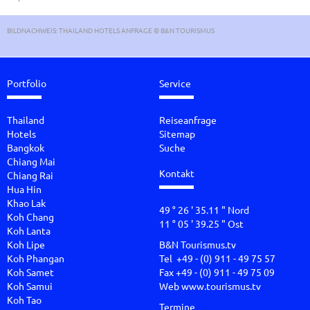
BILDNACHWEIS: THAILAND HOTELS ANFRAGE © B&N TOURISMUS
Portfolio
Service
Thailand
Reiseanfrage
Hotels
Sitemap
Bangkok
Suche
Chiang Mai
Kontakt
Chiang Rai
Hua Hin
Khao Lak
49 ° 26 ' 35.11 " Nord
Koh Chang
11 ° 05 ' 39.25 " Ost
Koh Lanta
Koh Lipe
B&N Tourismus.tv
Koh Phangan
Tel +49 - (0) 911 - 49 75 57
Koh Samet
Fax +49 - (0) 911 - 49 75 09
Koh Samui
Web
www.tourismus.tv
Koh Tao
Termine